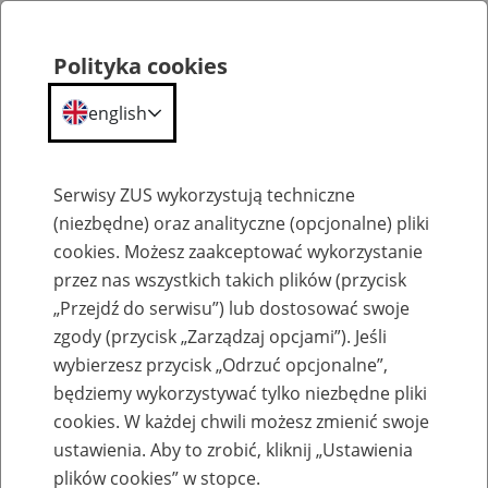
Polityka cookies
english
Menu
Search
Serwisy ZUS wykorzystują techniczne
(niezbędne) oraz analityczne (opcjonalne) pliki
cookies. Możesz zaakceptować wykorzystanie
Szkolenia
przez nas wszystkich takich plików (przycisk
„Przejdź do serwisu”) lub dostosować swoje
zgody (przycisk „Zarządzaj opcjami”). Jeśli
wybierzesz przycisk „Odrzuć opcjonalne”,
będziemy wykorzystywać tylko niezbędne pliki
cookies. W każdej chwili możesz zmienić swoje
Zaproś ZUS do siebie - zakładanie profili
ustawienia. Aby to zrobić, kliknij „Ustawienia
eZUS w siedzibie Twojej firmy
plików cookies” w stopce.