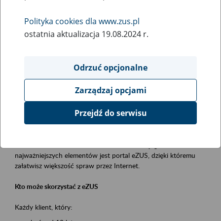
Polityka cookies dla www.zus.pl
Rodzaj wydarzenia
ostatnia aktualizacja 19.08.2024 r.
Szkolenia
Essential area
Odrzuć opcjonalne
obsługa klientów
Zarządzaj opcjami
Event description
Przejdź do serwisu
Platforma Usług Elektronicznych ZUS eZUS
to narzędzie, które ułatwia dostęp do usług świadczonych przez
Zakład Ubezpieczeń Społecznych. Jednym z jego
najważniejszych elementów jest portal eZUS, dzięki któremu
załatwisz większość spraw przez Internet.
Kto może skorzystać z eZUS
Każdy klient, który: