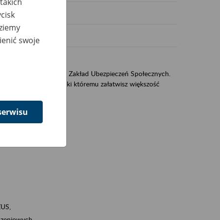
takich
cisk
dziemy
ienić swoje
US
sług świadczonych przez Zakład Ubezpieczeń Społecznych.
jest portal eZUS, dzięki któremu załatwisz większość
serwisu
ZUS,
zeniowych,