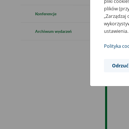
pliki cooki
Ro
plików (prz
Konferencje
„Zarządzaj 
Es
wykorzystyw
ustawienia.
Archiwum wydarzeń
Ev
Polityka co
Odrzuć