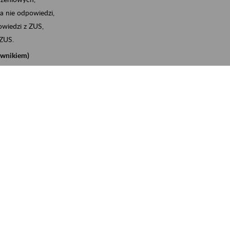
a nie odpowiedzi,
wiedzi z ZUS,
 ZUS.
cownikiem)
e na koncie w ZUS,
onta ubezpieczonego,
nych zwolnieniach lekarskich - e-ZLA
iębiorcą)
, za pomocą której m.in. zgłosisz pracownika do
 dokumenty rozliczeniowe z wykorzystaniem danych z bazy
iadczenia o niezaleganiu i odebrać go na eZUS,
swoich pracowników - e-ZLA
11A, czyli informacji o dochodach uzyskanych od ZUS lub
o obliczenia podatku przez ZUS,