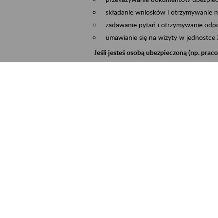
składanie wniosków i otrzymywanie n
zadawanie pytań i otrzymywanie odpo
umawianie się na wizyty w jednostce
Jeśli jesteś osobą ubezpieczoną (np. pra
możesz sprawdzić swoje dane zapisan
masz dostęp do informacji o stanie k
masz dostęp do informacji o wystawio
Jeśli jesteś płatnikiem składek (np. przeds
możesz skorzystać z aplikacji ePłatnik
ubezpieczeń, wypełnisz i przekażesz
ZUS,
możesz złożyć wniosek o wydanie zaśw
masz dostęp do zwolnień lekarskich 
Jeśli jesteś świadczeniobiorcą
masz dostęp m.in. do formularza PIT 
do formularza PIT 40A, czyli roczneg