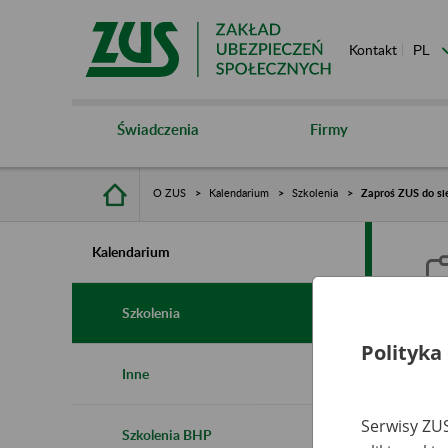
Kontakt
Świadczenia
Firmy
O ZUS
Kalendarium
Szkolenia
Zaproś ZUS do sie
Kalendarium
Szkolenia
Polityka
Z
Inne
s
Serwisy ZUS
Szkolenia BHP