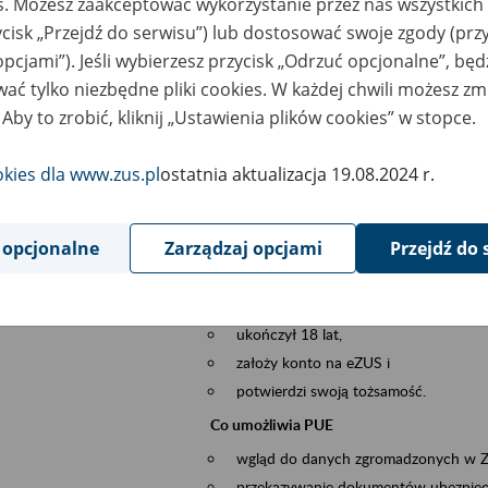
es. Możesz zaakceptować wykorzystanie przez nas wszystkich 
dzaj wydarzenia
Szkolenia
ycisk „Przejdź do serwisu”) lub dostosować swoje zgody (przy
opcjami”). Jeśli wybierzesz przycisk „Odrzuć opcjonalne”, bę
sential area
obsługa klientów
ać tylko niezbędne pliki cookies. W każdej chwili możesz zm
 Aby to zrobić, kliknij „Ustawienia plików cookies” w stopce.
ent description
Platforma Usług Elektronicznych ZUS eZ
to narzędzie, które ułatwia dostęp do u
okies dla www.zus.pl
ostatnia aktualizacja 19.08.2024 r.
Jednym z jego najważniejszych elementów 
spraw przez Internet.
 opcjonalne
Zarządzaj opcjami
Przejdź do 
Kto może skorzystać z eZUS
Każdy klient, który:
ukończył 18 lat,
założy konto na eZUS i
potwierdzi swoją tożsamość.
Co umożliwia PUE
wgląd do danych zgromadzonych w 
przekazywanie dokumentów ubezpiec