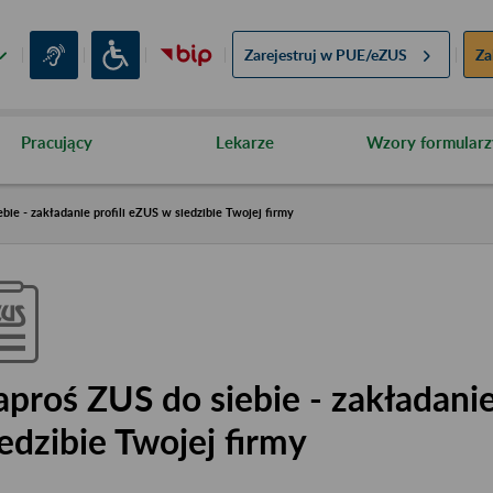
Zarejestruj w
PUE/eZUS
Za
Pracujący
Lekarze
Wzory formularz
bie - zakładanie profili eZUS w siedzibie Twojej firmy
aproś ZUS do siebie - zakładanie
iedzibie Twojej firmy