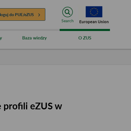
loguj do
PUE/eZUS
Search
y
Baza wiedzy
O ZUS
 profili eZUS w