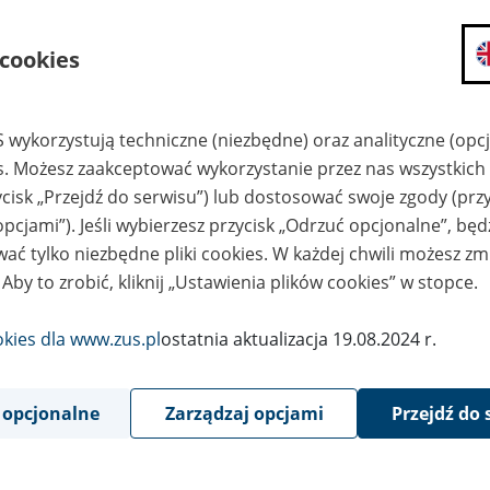
składanie wniosków i otrzymywanie n
 cookies
zadawanie pytań i otrzymywanie odpo
umawianie się na wizyty w jednostce
Jeśli jesteś osobą ubezpieczoną (np. pra
 wykorzystują techniczne (niezbędne) oraz analityczne (opc
możesz sprawdzić swoje dane zapisan
es. Możesz zaakceptować wykorzystanie przez nas wszystkich 
masz dostęp do informacji o stanie k
ycisk „Przejdź do serwisu”) lub dostosować swoje zgody (przy
masz dostęp do informacji o wystawio
opcjami”). Jeśli wybierzesz przycisk „Odrzuć opcjonalne”, bę
Jeśli jesteś płatnikiem składek (np. przeds
ać tylko niezbędne pliki cookies. W każdej chwili możesz zm
możesz skorzystać z aplikacji ePłatnik
 Aby to zrobić, kliknij „Ustawienia plików cookies” w stopce.
ubezpieczeń, wypełnisz i przekażesz
ZUS,
okies dla www.zus.pl
ostatnia aktualizacja 19.08.2024 r.
możesz złożyć wniosek o wydanie zaśw
masz dostęp do zwolnień lekarskich 
 opcjonalne
Zarządzaj opcjami
Przejdź do 
Jeśli jesteś świadczeniobiorcą
masz dostęp m.in. do formularza PIT 
do formularza PIT 40A, czyli roczneg