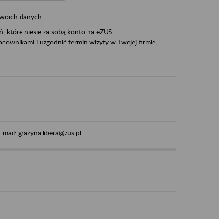
swoich danych.
eń, które niesie za sobą konto na eZUS.
cownikami i uzgodnić termin wizyty w Twojej firmie,
mail: grazyna.libera@zus.pl