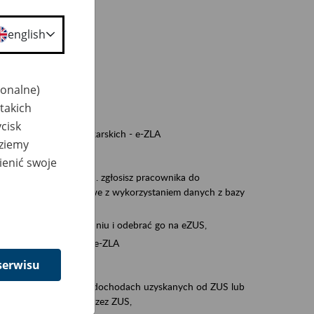
a nie odpowiedzi,
english
wiedzi z ZUS,
 ZUS.
cownikiem)
jonalne)
e na koncie w ZUS,
takich
onta ubezpieczonego,
cisk
nych zwolnieniach lekarskich - e-ZLA
dziemy
iębiorcą)
ienić swoje
, za pomocą której m.in. zgłosisz pracownika do
 dokumenty rozliczeniowe z wykorzystaniem danych z bazy
iadczenia o niezaleganiu i odebrać go na eZUS,
swoich pracowników - e-ZLA
serwisu
11A, czyli informacji o dochodach uzyskanych od ZUS lub
o obliczenia podatku przez ZUS,