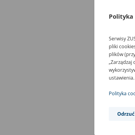
Polityka
Serwisy ZUS
pliki cooki
plików (prz
„Zarządzaj 
wykorzystyw
ustawienia.
Polityka co
Odrzuć