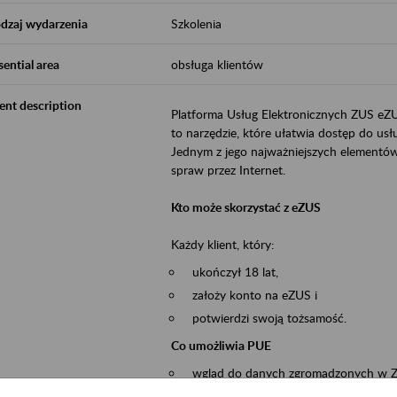
dzaj wydarzenia
Szkolenia
sential area
obsługa klientów
ent description
Platforma Usług Elektronicznych ZUS eZ
to narzędzie, które ułatwia dostęp do u
Jednym z jego najważniejszych elementów 
spraw przez Internet.
Kto może skorzystać z eZUS
Każdy klient, który:
ukończył 18 lat,
założy konto na eZUS i
potwierdzi swoją tożsamość.
Co umożliwia PUE
wgląd do danych zgromadzonych w 
przekazywanie dokumentów ubezpiec