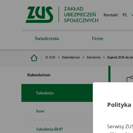
Kontakt
Świadczenia
Firmy
O ZUS
Kalendarium
Szkolenia
Zaproś ZUS do sie
Kalendarium
Szkolenia
Polityka
Z
Inne
s
Serwisy ZUS
Szkolenia BHP