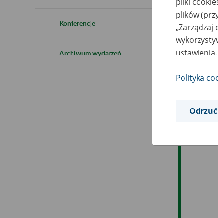
pliki cooki
Ro
plików (prz
Konferencje
„Zarządzaj 
Es
wykorzystyw
ustawienia.
Archiwum wydarzeń
Ev
Polityka co
Odrzuć