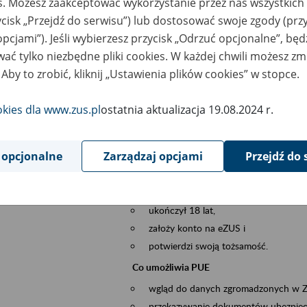
es. Możesz zaakceptować wykorzystanie przez nas wszystkich 
dzaj wydarzenia
Szkolenia
ycisk „Przejdź do serwisu”) lub dostosować swoje zgody (przy
opcjami”). Jeśli wybierzesz przycisk „Odrzuć opcjonalne”, bę
sential area
obsługa klientów
ać tylko niezbędne pliki cookies. W każdej chwili możesz zm
 Aby to zrobić, kliknij „Ustawienia plików cookies” w stopce.
ent description
Platforma Usług Elektronicznych ZUS eZ
to narzędzie, które ułatwia dostęp do u
okies dla www.zus.pl
ostatnia aktualizacja 19.08.2024 r.
Jednym z jego najważniejszych elementów 
spraw przez Internet.
 opcjonalne
Zarządzaj opcjami
Przejdź do 
Kto może skorzystać z eZUS
Każdy klient, który:
ukończył 18 lat,
założy konto na eZUS i
potwierdzi swoją tożsamość.
Co umożliwia PUE
wgląd do danych zgromadzonych w 
przekazywanie dokumentów ubezpiec