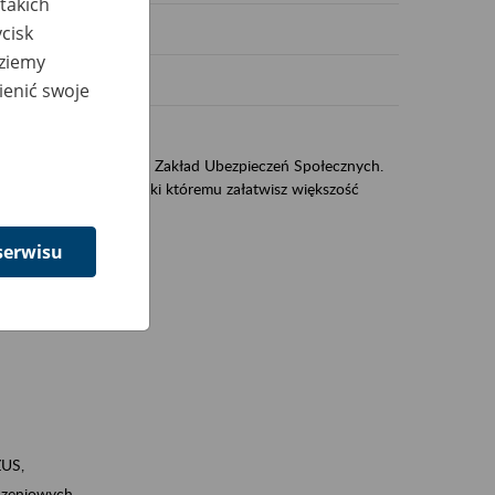
takich
cisk
dziemy
ienić swoje
US
sług świadczonych przez Zakład Ubezpieczeń Społecznych.
jest portal eZUS, dzięki któremu załatwisz większość
serwisu
ZUS,
zeniowych,