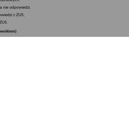
a nie odpowiedzi,
wiedzi z ZUS,
 ZUS.
cownikiem)
e na koncie w ZUS,
onta ubezpieczonego,
nych zwolnieniach lekarskich - e-ZLA
iębiorcą)
, za pomocą której m.in. zgłosisz pracownika do
 dokumenty rozliczeniowe z wykorzystaniem danych z bazy
iadczenia o niezaleganiu i odebrać go na eZUS,
swoich pracowników - e-ZLA
11A, czyli informacji o dochodach uzyskanych od ZUS lub
o obliczenia podatku przez ZUS,