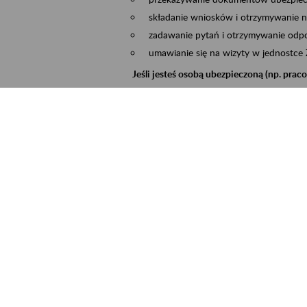
składanie wniosków i otrzymywanie n
zadawanie pytań i otrzymywanie odpo
umawianie się na wizyty w jednostce
Jeśli jesteś osobą ubezpieczoną (np. pra
możesz sprawdzić swoje dane zapisan
masz dostęp do informacji o stanie k
masz dostęp do informacji o wystawio
Jeśli jesteś płatnikiem składek (np. przeds
możesz skorzystać z aplikacji ePłatnik
ubezpieczeń, wypełnisz i przekażesz
ZUS,
możesz złożyć wniosek o wydanie zaśw
masz dostęp do zwolnień lekarskich 
Jeśli jesteś świadczeniobiorcą
masz dostęp m.in. do formularza PIT 
do formularza PIT 40A, czyli roczneg