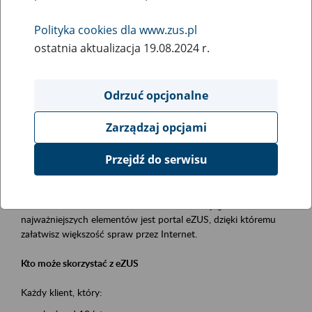
Polityka cookies dla www.zus.pl
Rodzaj wydarzenia
ostatnia aktualizacja 19.08.2024 r.
Szkolenia
Essential area
Odrzuć opcjonalne
obsługa klientów
Zarządzaj opcjami
Event description
Przejdź do serwisu
Platforma Usług Elektronicznych ZUS eZUS
to narzędzie, które ułatwia dostęp do usług świadczonych przez
Zakład Ubezpieczeń Społecznych. Jednym z jego
najważniejszych elementów jest portal eZUS, dzięki któremu
załatwisz większość spraw przez Internet.
Kto może skorzystać z eZUS
Każdy klient, który: