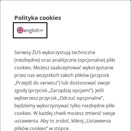
Polityka cookies
english
Menu
Search
Serwisy ZUS wykorzystują techniczne
(niezbędne) oraz analityczne (opcjonalne) pliki
cookies. Możesz zaakceptować wykorzystanie
Szkolenia
przez nas wszystkich takich plików (przycisk
„Przejdź do serwisu”) lub dostosować swoje
zgody (przycisk „Zarządzaj opcjami”). Jeśli
wybierzesz przycisk „Odrzuć opcjonalne”,
będziemy wykorzystywać tylko niezbędne pliki
cookies. W każdej chwili możesz zmienić swoje
Zaproś ZUS do siebie - zakładanie profili
ustawienia. Aby to zrobić, kliknij „Ustawienia
eZUS w siedzibie Twojej firmy
plików cookies” w stopce.