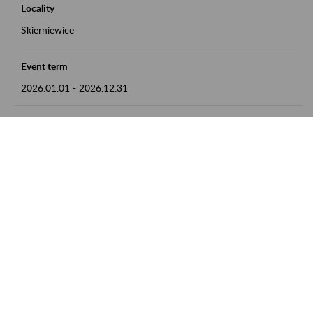
Locality
Skierniewice
Event term
2026.01.01
-
2026.12.31
Contact
numer telefonu: 46 813 23 81 lub adres e-mail:
grazyna.libera@zus.pl
Zobacz także
Zaproś ZUS do siebie: Aktywni 50+