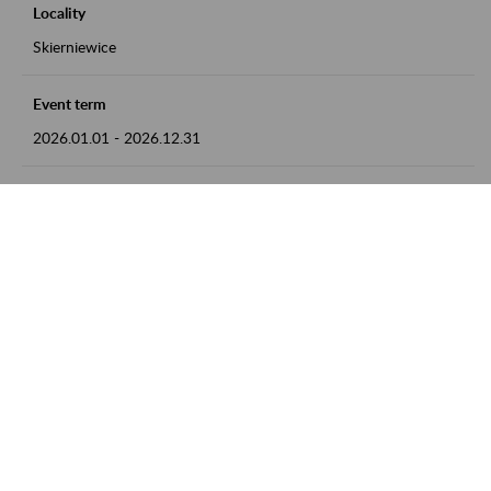
Locality
Skierniewice
Event term
2026.01.01
-
2026.12.31
Contact
numer telefonu: 46 813 23 81 lub adres e-mail:
grazyna.libera@zus.pl
Zobacz także
Zaproś ZUS do siebie: Aktywni 50+