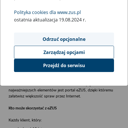
Polityka cookies dla www.zus.pl
Rodzaj wydarzenia
ostatnia aktualizacja 19.08.2024 r.
Szkolenia
Essential area
Odrzuć opcjonalne
obsługa klientów
Zarządzaj opcjami
Event description
Przejdź do serwisu
Platforma Usług Elektronicznych ZUS eZUS
to narzędzie, które ułatwia dostęp do usług świadczonych przez
Zakład Ubezpieczeń Społecznych. Jednym z jego
najważniejszych elementów jest portal eZUS, dzięki któremu
załatwisz większość spraw przez Internet.
Kto może skorzystać z eZUS
Każdy klient, który: