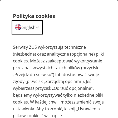
Polityka cookies
english
Menu
Search
Serwisy ZUS wykorzystują techniczne
(niezbędne) oraz analityczne (opcjonalne) pliki
cookies. Możesz zaakceptować wykorzystanie
Szkolenia
przez nas wszystkich takich plików (przycisk
„Przejdź do serwisu”) lub dostosować swoje
zgody (przycisk „Zarządzaj opcjami”). Jeśli
wybierzesz przycisk „Odrzuć opcjonalne”,
będziemy wykorzystywać tylko niezbędne pliki
cookies. W każdej chwili możesz zmienić swoje
Zaproś ZUS do siebie - zakładanie profili
ustawienia. Aby to zrobić, kliknij „Ustawienia
eZUS w siedzibie Twojej firmy
plików cookies” w stopce.