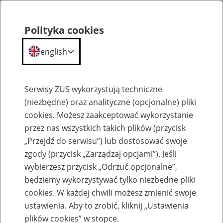
Polityka cookies
english
Menu
Search
Serwisy ZUS wykorzystują techniczne
(niezbędne) oraz analityczne (opcjonalne) pliki
cookies. Możesz zaakceptować wykorzystanie
Szkolenia
przez nas wszystkich takich plików (przycisk
„Przejdź do serwisu”) lub dostosować swoje
zgody (przycisk „Zarządzaj opcjami”). Jeśli
wybierzesz przycisk „Odrzuć opcjonalne”,
będziemy wykorzystywać tylko niezbędne pliki
cookies. W każdej chwili możesz zmienić swoje
Zaproś ZUS do siebie - zakładanie profili
ustawienia. Aby to zrobić, kliknij „Ustawienia
eZUS w siedzibie Twojej firmy
plików cookies” w stopce.