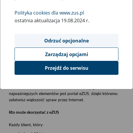
Polityka cookies dla www.zus.pl
Rodzaj wydarzenia
ostatnia aktualizacja 19.08.2024 r.
Szkolenia
Essential area
Odrzuć opcjonalne
obsługa klientów
Zarządzaj opcjami
Event description
Przejdź do serwisu
Platforma Usług Elektronicznych ZUS eZUS
to narzędzie, które ułatwia dostęp do usług świadczonych przez
Zakład Ubezpieczeń Społecznych. Jednym z jego
najważniejszych elementów jest portal eZUS, dzięki któremu
załatwisz większość spraw przez Internet.
Kto może skorzystać z eZUS
Każdy klient, który: