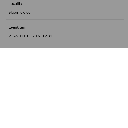
Locality
Skierniewice
Event term
2026.01.01
-
2026.12.31
Contact
numer telefonu: 46 813 23 81 lub adres e-mail:
grazyna.libera@zus.pl
Zobacz także
Zaproś ZUS do siebie: Aktywni 50+