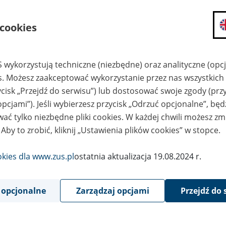
składanie wniosków i otrzymywanie n
 cookies
zadawanie pytań i otrzymywanie odpo
umawianie się na wizyty w jednostce
Jeśli jesteś osobą ubezpieczoną (np. pra
 wykorzystują techniczne (niezbędne) oraz analityczne (opc
możesz sprawdzić swoje dane zapisan
es. Możesz zaakceptować wykorzystanie przez nas wszystkich 
masz dostęp do informacji o stanie k
ycisk „Przejdź do serwisu”) lub dostosować swoje zgody (przy
masz dostęp do informacji o wystawio
opcjami”). Jeśli wybierzesz przycisk „Odrzuć opcjonalne”, bę
Jeśli jesteś płatnikiem składek (np. przeds
ać tylko niezbędne pliki cookies. W każdej chwili możesz zm
możesz skorzystać z aplikacji ePłatnik
 Aby to zrobić, kliknij „Ustawienia plików cookies” w stopce.
ubezpieczeń, wypełnisz i przekażesz
ZUS,
okies dla www.zus.pl
ostatnia aktualizacja 19.08.2024 r.
możesz złożyć wniosek o wydanie zaśw
masz dostęp do zwolnień lekarskich 
 opcjonalne
Zarządzaj opcjami
Przejdź do 
Jeśli jesteś świadczeniobiorcą
masz dostęp m.in. do formularza PIT 
do formularza PIT 40A, czyli roczneg