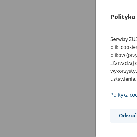
Polityka
Serwisy ZUS
pliki cooki
plików (prz
„Zarządzaj 
wykorzystyw
ustawienia.
Polityka co
Odrzuć