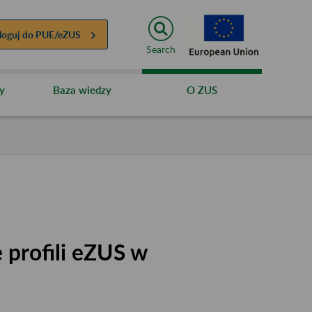
loguj do
PUE/eZUS
Search
y
Baza wiedzy
O ZUS
 profili eZUS w