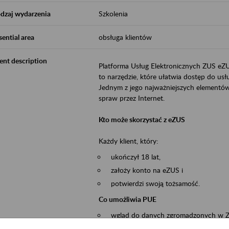
dzaj wydarzenia
Szkolenia
sential area
obsługa klientów
ent description
Platforma Usług Elektronicznych ZUS eZ
to narzędzie, które ułatwia dostęp do u
Jednym z jego najważniejszych elementów 
spraw przez Internet.
Kto może skorzystać z eZUS
Każdy klient, który:
ukończył 18 lat,
założy konto na eZUS i
potwierdzi swoją tożsamość.
Co umożliwia PUE
wgląd do danych zgromadzonych w 
przekazywanie dokumentów ubezpiec