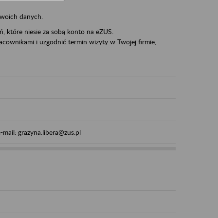
swoich danych.
eń, które niesie za sobą konto na eZUS.
cownikami i uzgodnić termin wizyty w Twojej firmie,
mail: grazyna.libera@zus.pl