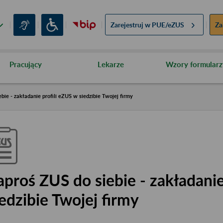
Zarejestruj w
PUE/eZUS
Za
Pracujący
Lekarze
Wzory formularz
bie - zakładanie profili eZUS w siedzibie Twojej firmy
aproś ZUS do siebie - zakładanie
iedzibie Twojej firmy