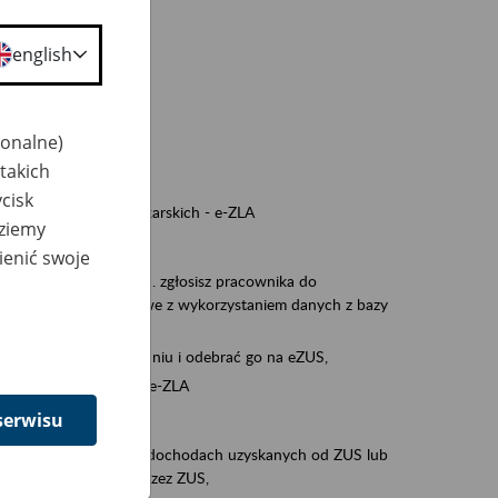
a nie odpowiedzi,
english
wiedzi z ZUS,
 ZUS.
cownikiem)
jonalne)
e na koncie w ZUS,
takich
onta ubezpieczonego,
cisk
nych zwolnieniach lekarskich - e-ZLA
dziemy
iębiorcą)
ienić swoje
, za pomocą której m.in. zgłosisz pracownika do
 dokumenty rozliczeniowe z wykorzystaniem danych z bazy
iadczenia o niezaleganiu i odebrać go na eZUS,
swoich pracowników - e-ZLA
serwisu
11A, czyli informacji o dochodach uzyskanych od ZUS lub
o obliczenia podatku przez ZUS,