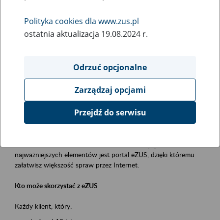
Polityka cookies dla www.zus.pl
Rodzaj wydarzenia
ostatnia aktualizacja 19.08.2024 r.
Szkolenia
Essential area
Odrzuć opcjonalne
obsługa klientów
Zarządzaj opcjami
Event description
Przejdź do serwisu
Platforma Usług Elektronicznych ZUS eZUS
to narzędzie, które ułatwia dostęp do usług świadczonych przez
Zakład Ubezpieczeń Społecznych. Jednym z jego
najważniejszych elementów jest portal eZUS, dzięki któremu
załatwisz większość spraw przez Internet.
Kto może skorzystać z eZUS
Każdy klient, który: