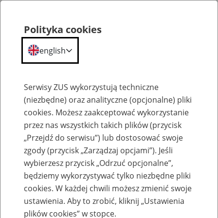
Polityka cookies
english
Menu
Search
Serwisy ZUS wykorzystują techniczne
(niezbędne) oraz analityczne (opcjonalne) pliki
cookies. Możesz zaakceptować wykorzystanie
Szkolenia
przez nas wszystkich takich plików (przycisk
„Przejdź do serwisu”) lub dostosować swoje
zgody (przycisk „Zarządzaj opcjami”). Jeśli
wybierzesz przycisk „Odrzuć opcjonalne”,
będziemy wykorzystywać tylko niezbędne pliki
cookies. W każdej chwili możesz zmienić swoje
Zaproś ZUS do siebie - zakładanie profili
ustawienia. Aby to zrobić, kliknij „Ustawienia
eZUS w siedzibie Twojej firmy
plików cookies” w stopce.