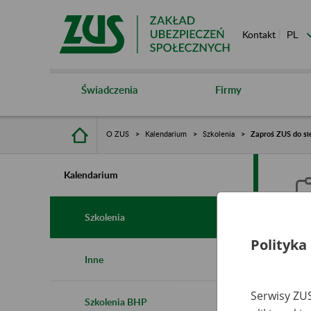
Kontakt
Świadczenia
Firmy
O ZUS
Kalendarium
Szkolenia
Zaproś ZUS do sie
Kalendarium
Szkolenia
Polityka
Z
Inne
s
Serwisy ZUS
Szkolenia BHP