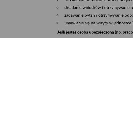
składanie wniosków i otrzymywanie n
zadawanie pytań i otrzymywanie odpo
umawianie się na wizyty w jednostce
Jeśli jesteś osobą ubezpieczoną (np. pra
możesz sprawdzić swoje dane zapisan
masz dostęp do informacji o stanie k
masz dostęp do informacji o wystawio
Jeśli jesteś płatnikiem składek (np. przeds
możesz skorzystać z aplikacji ePłatnik
ubezpieczeń, wypełnisz i przekażesz
ZUS,
możesz złożyć wniosek o wydanie zaśw
masz dostęp do zwolnień lekarskich 
Jeśli jesteś świadczeniobiorcą
masz dostęp m.in. do formularza PIT 
do formularza PIT 40A, czyli roczneg