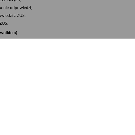
a nie odpowiedzi,
wiedzi z ZUS,
 ZUS.
cownikiem)
e na koncie w ZUS,
onta ubezpieczonego,
nych zwolnieniach lekarskich - e-ZLA
iębiorcą)
, za pomocą której m.in. zgłosisz pracownika do
 dokumenty rozliczeniowe z wykorzystaniem danych z bazy
iadczenia o niezaleganiu i odebrać go na eZUS,
swoich pracowników - e-ZLA
11A, czyli informacji o dochodach uzyskanych od ZUS lub
o obliczenia podatku przez ZUS,