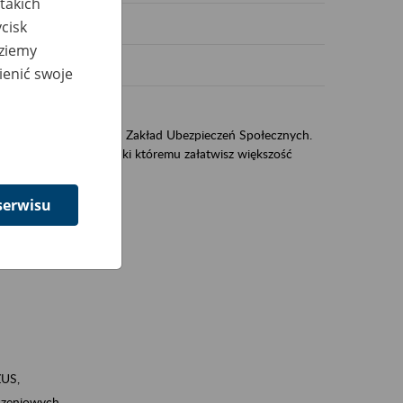
takich
cisk
dziemy
ienić swoje
US
sług świadczonych przez Zakład Ubezpieczeń Społecznych.
jest portal eZUS, dzięki któremu załatwisz większość
serwisu
ZUS,
zeniowych,