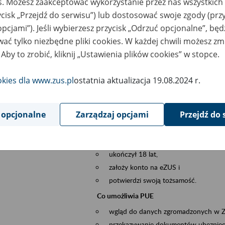
es. Możesz zaakceptować wykorzystanie przez nas wszystkich 
dzaj wydarzenia
Szkolenia
ycisk „Przejdź do serwisu”) lub dostosować swoje zgody (przy
opcjami”). Jeśli wybierzesz przycisk „Odrzuć opcjonalne”, bę
sential area
obsługa klientów
ać tylko niezbędne pliki cookies. W każdej chwili możesz zm
 Aby to zrobić, kliknij „Ustawienia plików cookies” w stopce.
ent description
Platforma Usług Elektronicznych ZUS eZ
to narzędzie, które ułatwia dostęp do u
okies dla www.zus.pl
ostatnia aktualizacja 19.08.2024 r.
Jednym z jego najważniejszych elementów 
spraw przez Internet.
 opcjonalne
Zarządzaj opcjami
Przejdź do 
Kto może skorzystać z eZUS
Każdy klient, który:
ukończył 18 lat,
założy konto na eZUS i
potwierdzi swoją tożsamość.
Co umożliwia PUE
wgląd do danych zgromadzonych w 
przekazywanie dokumentów ubezpiec