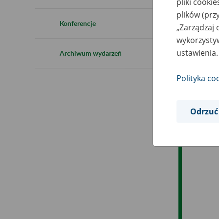
pliki cooki
Ro
plików (prz
Konferencje
„Zarządzaj 
Es
wykorzystyw
ustawienia.
Archiwum wydarzeń
Ev
Polityka co
Odrzuć