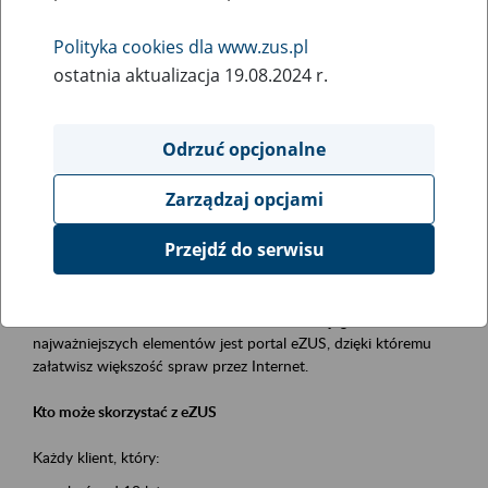
Polityka cookies dla www.zus.pl
Rodzaj wydarzenia
ostatnia aktualizacja 19.08.2024 r.
Szkolenia
Essential area
Odrzuć opcjonalne
obsługa klientów
Zarządzaj opcjami
Event description
Przejdź do serwisu
Platforma Usług Elektronicznych ZUS eZUS
to narzędzie, które ułatwia dostęp do usług świadczonych przez
Zakład Ubezpieczeń Społecznych. Jednym z jego
najważniejszych elementów jest portal eZUS, dzięki któremu
załatwisz większość spraw przez Internet.
Kto może skorzystać z eZUS
Każdy klient, który: