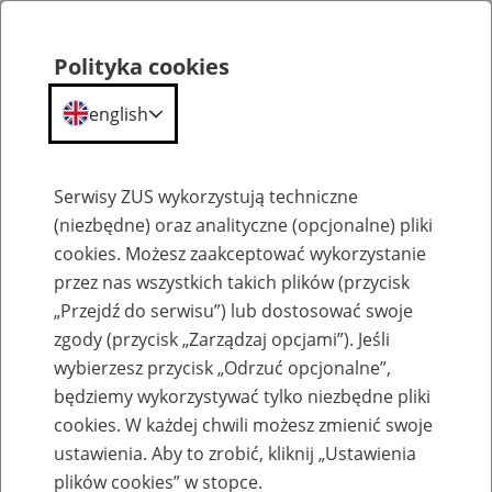
Polityka cookies
english
Menu
Search
Serwisy ZUS wykorzystują techniczne
(niezbędne) oraz analityczne (opcjonalne) pliki
cookies. Możesz zaakceptować wykorzystanie
Szkolenia
przez nas wszystkich takich plików (przycisk
„Przejdź do serwisu”) lub dostosować swoje
zgody (przycisk „Zarządzaj opcjami”). Jeśli
wybierzesz przycisk „Odrzuć opcjonalne”,
będziemy wykorzystywać tylko niezbędne pliki
cookies. W każdej chwili możesz zmienić swoje
Zaproś ZUS do siebie - zakładanie profili
ustawienia. Aby to zrobić, kliknij „Ustawienia
eZUS w siedzibie Twojej firmy
plików cookies” w stopce.