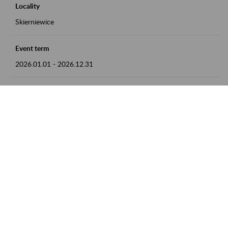
Locality
Skierniewice
Event term
2026.01.01
-
2026.12.31
Contact
numer telefonu: 46 813 23 81 lub adres e-mail:
grazyna.libera@zus.pl
Zobacz także
Zaproś ZUS do siebie: Aktywni 50+