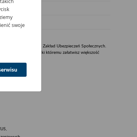
takich
cisk
dziemy
ienić swoje
US
sług świadczonych przez Zakład Ubezpieczeń Społecznych.
jest portal eZUS, dzięki któremu załatwisz większość
serwisu
ZUS,
zeniowych,