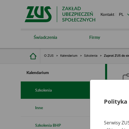
Kontakt
Świadczenia
Firmy
O ZUS
Kalendarium
Szkolenia
Zaproś ZUS do sie
Kalendarium
Szkolenia
Polityka
Z
Inne
s
Serwisy ZUS
Szkolenia BHP