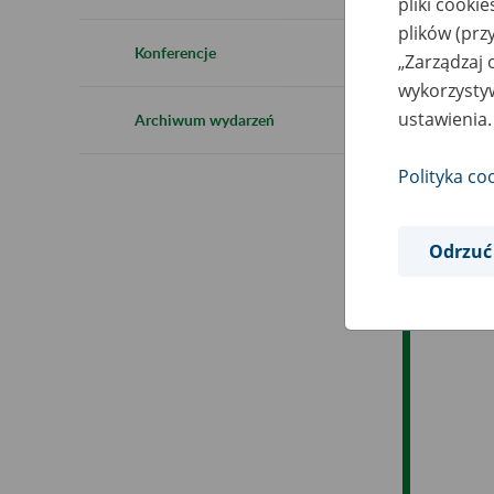
pliki cooki
Ro
plików (prz
Konferencje
„Zarządzaj 
Es
wykorzystyw
ustawienia.
Archiwum wydarzeń
Ev
Polityka co
Odrzuć