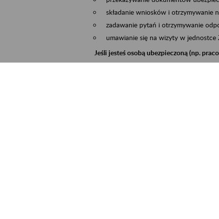
składanie wniosków i otrzymywanie n
zadawanie pytań i otrzymywanie odpo
umawianie się na wizyty w jednostce
Jeśli jesteś osobą ubezpieczoną (np. pra
możesz sprawdzić swoje dane zapisan
masz dostęp do informacji o stanie k
masz dostęp do informacji o wystawio
Jeśli jesteś płatnikiem składek (np. przeds
możesz skorzystać z aplikacji ePłatnik
ubezpieczeń, wypełnisz i przekażesz
ZUS,
możesz złożyć wniosek o wydanie zaśw
masz dostęp do zwolnień lekarskich 
Jeśli jesteś świadczeniobiorcą
masz dostęp m.in. do formularza PIT 
do formularza PIT 40A, czyli roczneg