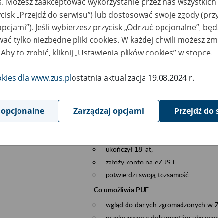
es. Możesz zaakceptować wykorzystanie przez nas wszystkich 
dzaj wydarzenia
Szkolenia
ycisk „Przejdź do serwisu”) lub dostosować swoje zgody (przy
opcjami”). Jeśli wybierzesz przycisk „Odrzuć opcjonalne”, bę
sential area
obsługa klientów
ać tylko niezbędne pliki cookies. W każdej chwili możesz zm
 Aby to zrobić, kliknij „Ustawienia plików cookies” w stopce.
ent description
Platforma Usług Elektronicznych ZUS eZ
to narzędzie, które ułatwia dostęp do u
okies dla www.zus.pl
ostatnia aktualizacja 19.08.2024 r.
Jednym z jego najważniejszych elementów 
spraw przez Internet.
 opcjonalne
Zarządzaj opcjami
Przejdź do 
Kto może skorzystać z eZUS
Każdy klient, który:
ukończył 18 lat,
założy konto na eZUS i
potwierdzi swoją tożsamość.
Co umożliwia PUE
wgląd do danych zgromadzonych w 
przekazywanie dokumentów ubezpiec