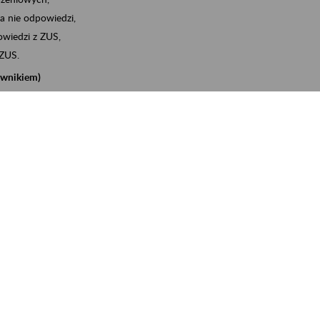
a nie odpowiedzi,
wiedzi z ZUS,
 ZUS.
cownikiem)
e na koncie w ZUS,
onta ubezpieczonego,
nych zwolnieniach lekarskich - e-ZLA
iębiorcą)
, za pomocą której m.in. zgłosisz pracownika do
 dokumenty rozliczeniowe z wykorzystaniem danych z bazy
iadczenia o niezaleganiu i odebrać go na eZUS,
swoich pracowników - e-ZLA
11A, czyli informacji o dochodach uzyskanych od ZUS lub
o obliczenia podatku przez ZUS,