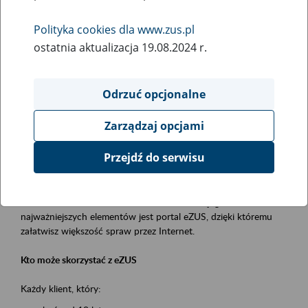
Polityka cookies dla www.zus.pl
Rodzaj wydarzenia
ostatnia aktualizacja 19.08.2024 r.
Szkolenia
Essential area
Odrzuć opcjonalne
obsługa klientów
Zarządzaj opcjami
Event description
Przejdź do serwisu
Platforma Usług Elektronicznych ZUS eZUS
to narzędzie, które ułatwia dostęp do usług świadczonych przez
Zakład Ubezpieczeń Społecznych. Jednym z jego
najważniejszych elementów jest portal eZUS, dzięki któremu
załatwisz większość spraw przez Internet.
Kto może skorzystać z eZUS
Każdy klient, który: