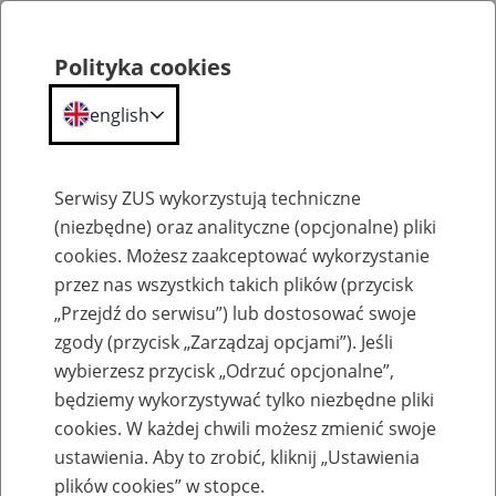
Polityka cookies
english
Menu
Search
Serwisy ZUS wykorzystują techniczne
(niezbędne) oraz analityczne (opcjonalne) pliki
cookies. Możesz zaakceptować wykorzystanie
Szkolenia
przez nas wszystkich takich plików (przycisk
„Przejdź do serwisu”) lub dostosować swoje
zgody (przycisk „Zarządzaj opcjami”). Jeśli
wybierzesz przycisk „Odrzuć opcjonalne”,
będziemy wykorzystywać tylko niezbędne pliki
cookies. W każdej chwili możesz zmienić swoje
Zaproś ZUS do siebie - zakładanie profili
ustawienia. Aby to zrobić, kliknij „Ustawienia
eZUS w siedzibie Twojej firmy
plików cookies” w stopce.