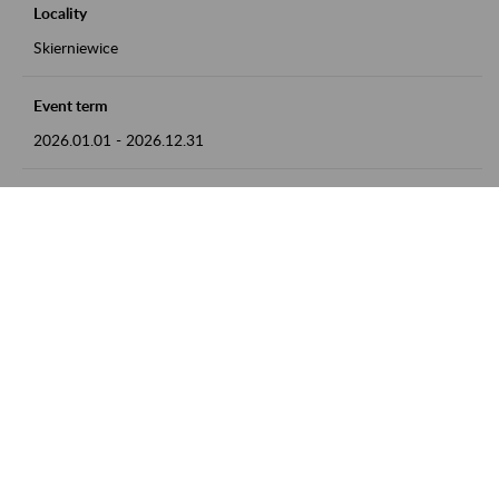
Locality
Skierniewice
Event term
2026.01.01
-
2026.12.31
Contact
numer telefonu: 46 813 23 81 lub adres e-mail:
grazyna.libera@zus.pl
Zobacz także
Zaproś ZUS do siebie: Aktywni 50+