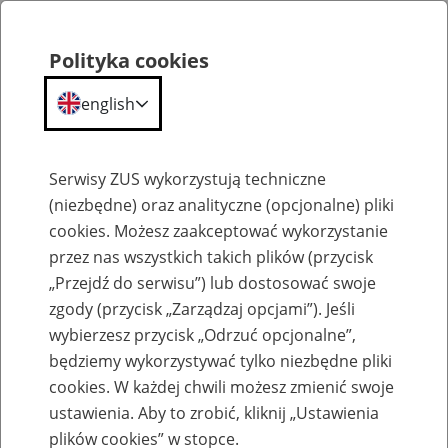
Polityka cookies
english
Menu
Search
Serwisy ZUS wykorzystują techniczne
(niezbędne) oraz analityczne (opcjonalne) pliki
cookies. Możesz zaakceptować wykorzystanie
Szkolenia
przez nas wszystkich takich plików (przycisk
„Przejdź do serwisu”) lub dostosować swoje
zgody (przycisk „Zarządzaj opcjami”). Jeśli
wybierzesz przycisk „Odrzuć opcjonalne”,
będziemy wykorzystywać tylko niezbędne pliki
cookies. W każdej chwili możesz zmienić swoje
Zaproś ZUS do siebie - zakładanie profili
ustawienia. Aby to zrobić, kliknij „Ustawienia
eZUS w siedzibie Twojej firmy
plików cookies” w stopce.