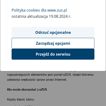
Polityka cookies dla www.zus.pl
Rodzaj wydarzenia
ostatnia aktualizacja 19.08.2024 r.
Szkolenia
Essential area
Odrzuć opcjonalne
obsługa klientów
Zarządzaj opcjami
Event description
Przejdź do serwisu
Platforma Usług Elektronicznych ZUS eZUS
to narzędzie, które ułatwia dostęp do usług świadczonych przez
Zakład Ubezpieczeń Społecznych. Jednym z jego
najważniejszych elementów jest portal eZUS, dzięki któremu
załatwisz większość spraw przez Internet.
Kto może skorzystać z eZUS
Każdy klient, który: