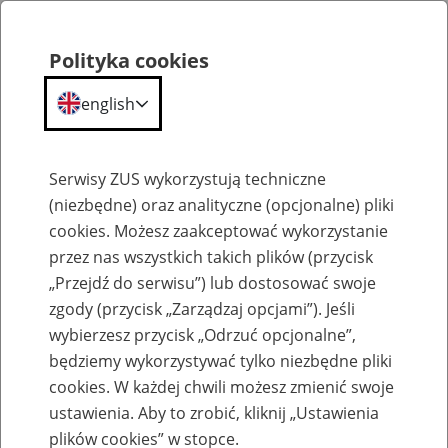
Polityka cookies
english
Menu
Search
Serwisy ZUS wykorzystują techniczne
(niezbędne) oraz analityczne (opcjonalne) pliki
cookies. Możesz zaakceptować wykorzystanie
Szkolenia
przez nas wszystkich takich plików (przycisk
„Przejdź do serwisu”) lub dostosować swoje
zgody (przycisk „Zarządzaj opcjami”). Jeśli
wybierzesz przycisk „Odrzuć opcjonalne”,
będziemy wykorzystywać tylko niezbędne pliki
cookies. W każdej chwili możesz zmienić swoje
Zaproś ZUS do siebie - zakładanie profili
ustawienia. Aby to zrobić, kliknij „Ustawienia
eZUS w siedzibie Twojej firmy
plików cookies” w stopce.