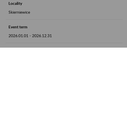
Locality
Skierniewice
Event term
2026.01.01
-
2026.12.31
Contact
numer telefonu: 46 813 23 81 lub adres e-mail:
grazyna.libera@zus.pl
Zobacz także
Zaproś ZUS do siebie: Aktywni 50+