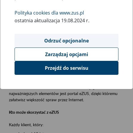
Polityka cookies dla www.zus.pl
Rodzaj wydarzenia
ostatnia aktualizacja 19.08.2024 r.
Szkolenia
Essential area
Odrzuć opcjonalne
obsługa klientów
Zarządzaj opcjami
Event description
Przejdź do serwisu
Platforma Usług Elektronicznych ZUS eZUS
to narzędzie, które ułatwia dostęp do usług świadczonych przez
Zakład Ubezpieczeń Społecznych. Jednym z jego
najważniejszych elementów jest portal eZUS, dzięki któremu
załatwisz większość spraw przez Internet.
Kto może skorzystać z eZUS
Każdy klient, który: