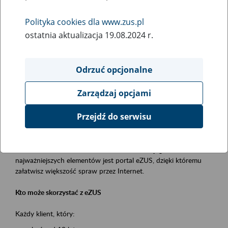
Polityka cookies dla www.zus.pl
Rodzaj wydarzenia
ostatnia aktualizacja 19.08.2024 r.
Szkolenia
Essential area
Odrzuć opcjonalne
obsługa klientów
Zarządzaj opcjami
Event description
Przejdź do serwisu
Platforma Usług Elektronicznych ZUS eZUS
to narzędzie, które ułatwia dostęp do usług świadczonych przez
Zakład Ubezpieczeń Społecznych. Jednym z jego
najważniejszych elementów jest portal eZUS, dzięki któremu
załatwisz większość spraw przez Internet.
Kto może skorzystać z eZUS
Każdy klient, który: