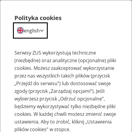
Polityka cookies
english
Menu
Search
Serwisy ZUS wykorzystują techniczne
(niezbędne) oraz analityczne (opcjonalne) pliki
cookies. Możesz zaakceptować wykorzystanie
Szkolenia
przez nas wszystkich takich plików (przycisk
„Przejdź do serwisu”) lub dostosować swoje
zgody (przycisk „Zarządzaj opcjami”). Jeśli
wybierzesz przycisk „Odrzuć opcjonalne”,
będziemy wykorzystywać tylko niezbędne pliki
cookies. W każdej chwili możesz zmienić swoje
Zaproś ZUS do siebie - zakładanie profili
ustawienia. Aby to zrobić, kliknij „Ustawienia
eZUS w siedzibie Twojej firmy
plików cookies” w stopce.