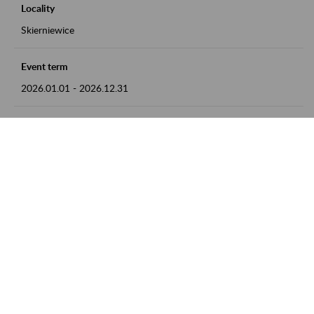
Locality
Skierniewice
Event term
2026.01.01
-
2026.12.31
Contact
numer telefonu: 46 813 23 81 lub adres e-mail:
grazyna.libera@zus.pl
Zobacz także
Zaproś ZUS do siebie: Aktywni 50+