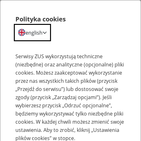
Polityka cookies
english
Menu
Search
Serwisy ZUS wykorzystują techniczne
(niezbędne) oraz analityczne (opcjonalne) pliki
cookies. Możesz zaakceptować wykorzystanie
Szkolenia
przez nas wszystkich takich plików (przycisk
„Przejdź do serwisu”) lub dostosować swoje
zgody (przycisk „Zarządzaj opcjami”). Jeśli
wybierzesz przycisk „Odrzuć opcjonalne”,
będziemy wykorzystywać tylko niezbędne pliki
cookies. W każdej chwili możesz zmienić swoje
Zaproś ZUS do siebie - zakładanie profili
ustawienia. Aby to zrobić, kliknij „Ustawienia
eZUS w siedzibie Twojej firmy
plików cookies” w stopce.