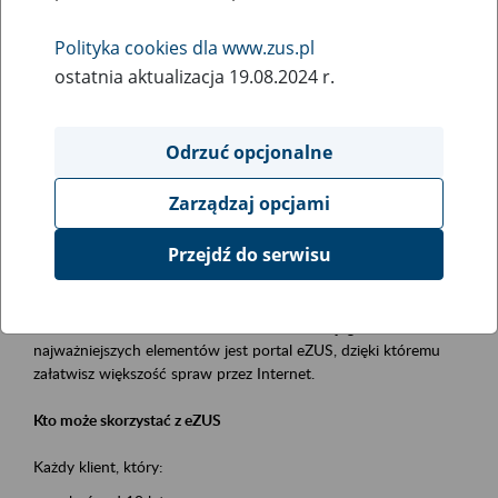
Polityka cookies dla www.zus.pl
Rodzaj wydarzenia
ostatnia aktualizacja 19.08.2024 r.
Szkolenia
Essential area
Odrzuć opcjonalne
obsługa klientów
Zarządzaj opcjami
Event description
Przejdź do serwisu
Platforma Usług Elektronicznych ZUS eZUS
to narzędzie, które ułatwia dostęp do usług świadczonych przez
Zakład Ubezpieczeń Społecznych. Jednym z jego
najważniejszych elementów jest portal eZUS, dzięki któremu
załatwisz większość spraw przez Internet.
Kto może skorzystać z eZUS
Każdy klient, który: