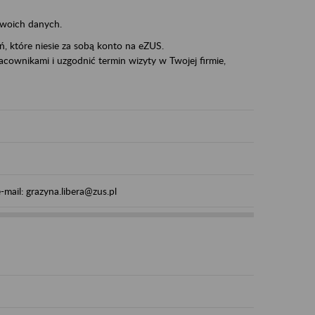
swoich danych.
eń, które niesie za sobą konto na eZUS.
cownikami i uzgodnić termin wizyty w Twojej firmie,
mail: grazyna.libera@zus.pl