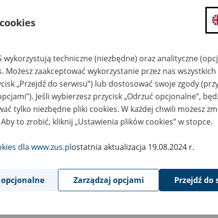
składanie wniosków i otrzymywanie n
 cookies
zadawanie pytań i otrzymywanie odpo
umawianie się na wizyty w jednostce
Jeśli jesteś osobą ubezpieczoną (np. pra
 wykorzystują techniczne (niezbędne) oraz analityczne (opc
możesz sprawdzić swoje dane zapisan
es. Możesz zaakceptować wykorzystanie przez nas wszystkich 
masz dostęp do informacji o stanie k
ycisk „Przejdź do serwisu”) lub dostosować swoje zgody (przy
masz dostęp do informacji o wystawio
opcjami”). Jeśli wybierzesz przycisk „Odrzuć opcjonalne”, bę
ać tylko niezbędne pliki cookies. W każdej chwili możesz zm
Jeśli jesteś płatnikiem składek (np. przeds
 Aby to zrobić, kliknij „Ustawienia plików cookies” w stopce.
możesz skorzystać z aplikacji ePłatnik
ubezpieczeń, wypełnisz i przekażesz
ZUS,
okies dla www.zus.pl
ostatnia aktualizacja 19.08.2024 r.
możesz złożyć wniosek o wydanie zaśw
masz dostęp do zwolnień lekarskich 
 opcjonalne
Zarządzaj opcjami
Przejdź do 
Jeśli jesteś świadczeniobiorcą
masz dostęp m.in. do formularza PIT 
do formularza PIT 40A, czyli roczneg