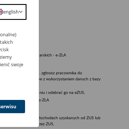
a nie odpowiedzi,
english
wiedzi z ZUS,
 ZUS.
cownikiem)
jonalne)
e na koncie w ZUS,
takich
onta ubezpieczonego,
cisk
nych zwolnieniach lekarskich - e-ZLA
dziemy
ienić swoje
iębiorcą)
, za pomocą której m.in. zgłosisz pracownika do
 dokumenty rozliczeniowe z wykorzystaniem danych z bazy
iadczenia o niezaleganiu i odebrać go na eZUS,
swoich pracowników - e-ZLA
serwisu
11A, czyli informacji o dochodach uzyskanych od ZUS lub
o obliczenia podatku przez ZUS,