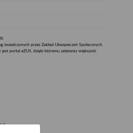
US
sług świadczonych przez Zakład Ubezpieczeń Społecznych.
jest portal eZUS, dzięki któremu załatwisz większość
ZUS,
zeniowych,