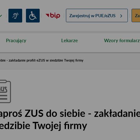
Zarejestruj w
PUE/eZUS
Za
Pracujący
Lekarze
Wzory formularz
bie - zakładanie profili eZUS w siedzibie Twojej firmy
aproś ZUS do siebie - zakładanie
iedzibie Twojej firmy