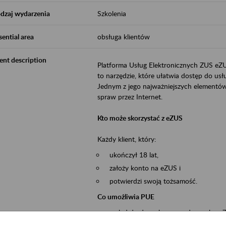
dzaj wydarzenia
Szkolenia
sential area
obsługa klientów
ent description
Platforma Usług Elektronicznych ZUS eZ
to narzędzie, które ułatwia dostęp do u
Jednym z jego najważniejszych elementów 
spraw przez Internet.
Kto może skorzystać z eZUS
Każdy klient, który:
ukończył 18 lat,
założy konto na eZUS i
potwierdzi swoją tożsamość.
Co umożliwia PUE
wgląd do danych zgromadzonych w 
przekazywanie dokumentów ubezpiec