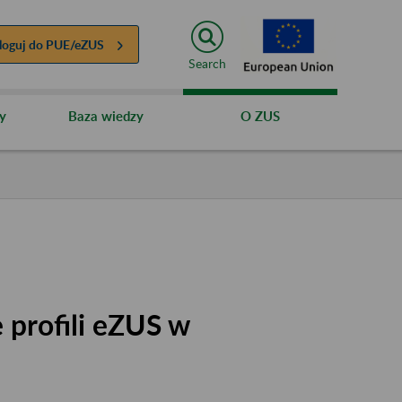
loguj do
PUE/eZUS
Search
y
Baza wiedzy
O ZUS
 profili eZUS w