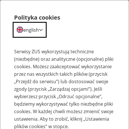
Polityka cookies
english
Menu
Search
Serwisy ZUS wykorzystują techniczne
(niezbędne) oraz analityczne (opcjonalne) pliki
cookies. Możesz zaakceptować wykorzystanie
Szkolenia
przez nas wszystkich takich plików (przycisk
„Przejdź do serwisu”) lub dostosować swoje
zgody (przycisk „Zarządzaj opcjami”). Jeśli
wybierzesz przycisk „Odrzuć opcjonalne”,
będziemy wykorzystywać tylko niezbędne pliki
cookies. W każdej chwili możesz zmienić swoje
Zaproś ZUS do siebie - zakładanie profili
ustawienia. Aby to zrobić, kliknij „Ustawienia
eZUS w siedzibie Twojej firmy
plików cookies” w stopce.