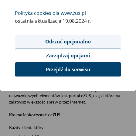
Polityka cookies dla www.zus.pl
Rodzaj wydarzenia
ostatnia aktualizacja 19.08.2024 r.
Szkolenia
Essential area
Odrzuć opcjonalne
obsługa klientów
Zarządzaj opcjami
Event description
Przejdź do serwisu
Platforma Usług Elektronicznych ZUS eZUS
to narzędzie, które ułatwia dostęp do usług świadczonych przez
Zakład Ubezpieczeń Społecznych. Jednym z jego
najważniejszych elementów jest portal eZUS, dzięki któremu
załatwisz większość spraw przez Internet.
Kto może skorzystać z eZUS
Każdy klient, który: