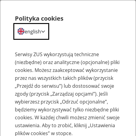
Polityka cookies
english
Menu
Search
Serwisy ZUS wykorzystują techniczne
(niezbędne) oraz analityczne (opcjonalne) pliki
cookies. Możesz zaakceptować wykorzystanie
Szkolenia
przez nas wszystkich takich plików (przycisk
„Przejdź do serwisu”) lub dostosować swoje
zgody (przycisk „Zarządzaj opcjami”). Jeśli
wybierzesz przycisk „Odrzuć opcjonalne”,
będziemy wykorzystywać tylko niezbędne pliki
cookies. W każdej chwili możesz zmienić swoje
Zaproś ZUS do siebie - zakładanie profili
ustawienia. Aby to zrobić, kliknij „Ustawienia
eZUS w siedzibie Twojej firmy
plików cookies” w stopce.