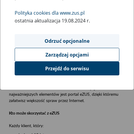
Polityka cookies dla www.zus.pl
Rodzaj wydarzenia
ostatnia aktualizacja 19.08.2024 r.
Szkolenia
Essential area
Odrzuć opcjonalne
obsługa klientów
Zarządzaj opcjami
Event description
Przejdź do serwisu
Platforma Usług Elektronicznych ZUS eZUS
to narzędzie, które ułatwia dostęp do usług świadczonych przez
Zakład Ubezpieczeń Społecznych. Jednym z jego
najważniejszych elementów jest portal eZUS, dzięki któremu
załatwisz większość spraw przez Internet.
Kto może skorzystać z eZUS
Każdy klient, który: