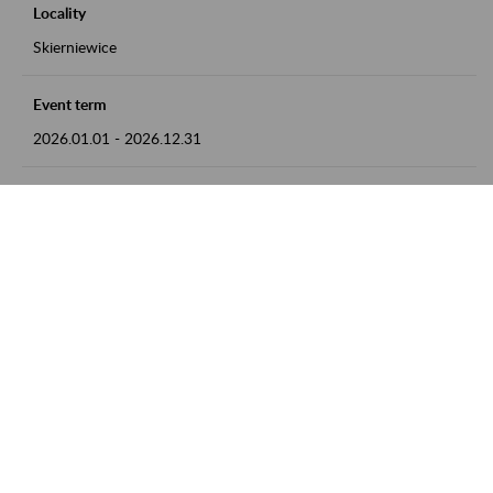
Locality
Skierniewice
Event term
2026.01.01
-
2026.12.31
Contact
numer telefonu: 46 813 23 81 lub adres e-mail:
grazyna.libera@zus.pl
Zobacz także
Zaproś ZUS do siebie: Aktywni 50+