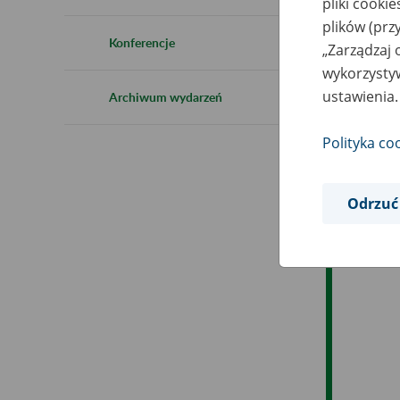
pliki cooki
Ro
plików (prz
Konferencje
„Zarządzaj 
Es
wykorzystyw
ustawienia.
Archiwum wydarzeń
Ev
Polityka co
Odrzuć