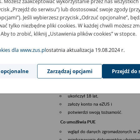
es. Możesz zaakceptować wykorzystanie przez nas wszystkich 
dzaj wydarzenia
Szkolenia
ycisk „Przejdź do serwisu”) lub dostosować swoje zgody (przy
opcjami”). Jeśli wybierzesz przycisk „Odrzuć opcjonalne”, bę
sential area
obsługa klientów
ać tylko niezbędne pliki cookies. W każdej chwili możesz zm
 Aby to zrobić, kliknij „Ustawienia plików cookies” w stopce.
ent description
Platforma Usług Elektronicznych ZUS eZ
to narzędzie, które ułatwia dostęp do u
okies dla www.zus.pl
ostatnia aktualizacja 19.08.2024 r.
Jednym z jego najważniejszych elementów 
spraw przez Internet.
 opcjonalne
Zarządzaj opcjami
Przejdź do 
Kto może skorzystać z eZUS
Każdy klient, który:
ukończył 18 lat,
założy konto na eZUS i
potwierdzi swoją tożsamość.
Co umożliwia PUE
wgląd do danych zgromadzonych w 
przekazywanie dokumentów ubezpiec