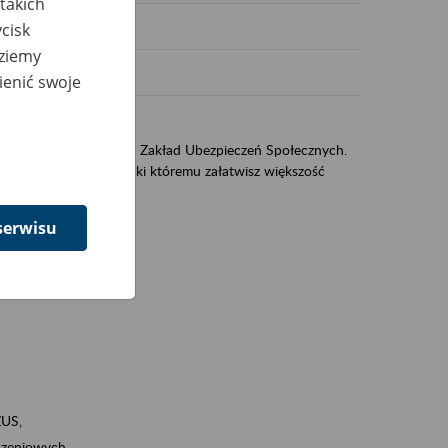
takich
cisk
dziemy
ienić swoje
US
sług świadczonych przez Zakład Ubezpieczeń Społecznych.
jest portal eZUS, dzięki któremu załatwisz większość
serwisu
ZUS,
zeniowych,