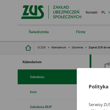
Kontakt
Świadczenia
Firmy
O ZUS
Kalendarium
Szkolenia
Zaproś ZUS do sie
Kalendarium
Szkolenia
Polityka
Z
Inne
s
Serwisy ZUS
Szkolenia BHP