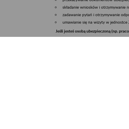
składanie wniosków i otrzymywanie n
zadawanie pytań i otrzymywanie odpo
umawianie się na wizyty w jednostce
Jeśli jesteś osobą ubezpieczoną (np. pra
możesz sprawdzić swoje dane zapisan
masz dostęp do informacji o stanie k
masz dostęp do informacji o wystawio
Jeśli jesteś płatnikiem składek (np. przeds
możesz skorzystać z aplikacji ePłatnik
ubezpieczeń, wypełnisz i przekażesz
ZUS,
możesz złożyć wniosek o wydanie zaśw
masz dostęp do zwolnień lekarskich 
Jeśli jesteś świadczeniobiorcą
masz dostęp m.in. do formularza PIT 
do formularza PIT 40A, czyli roczneg