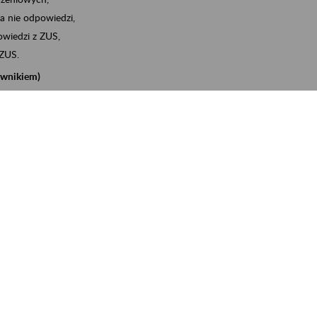
a nie odpowiedzi,
wiedzi z ZUS,
 ZUS.
cownikiem)
e na koncie w ZUS,
onta ubezpieczonego,
nych zwolnieniach lekarskich - e-ZLA
iębiorcą)
, za pomocą której m.in. zgłosisz pracownika do
 dokumenty rozliczeniowe z wykorzystaniem danych z bazy
iadczenia o niezaleganiu i odebrać go na eZUS,
swoich pracowników - e-ZLA
11A, czyli informacji o dochodach uzyskanych od ZUS lub
o obliczenia podatku przez ZUS,