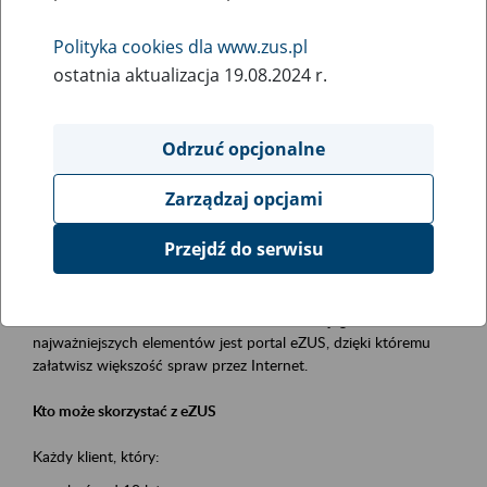
Polityka cookies dla www.zus.pl
Rodzaj wydarzenia
ostatnia aktualizacja 19.08.2024 r.
Szkolenia
Essential area
Odrzuć opcjonalne
obsługa klientów
Zarządzaj opcjami
Event description
Przejdź do serwisu
Platforma Usług Elektronicznych ZUS eZUS
to narzędzie, które ułatwia dostęp do usług świadczonych przez
Zakład Ubezpieczeń Społecznych. Jednym z jego
najważniejszych elementów jest portal eZUS, dzięki któremu
załatwisz większość spraw przez Internet.
Kto może skorzystać z eZUS
Każdy klient, który: