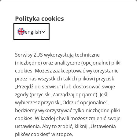
Polityka cookies
english
Menu
Search
Serwisy ZUS wykorzystują techniczne
(niezbędne) oraz analityczne (opcjonalne) pliki
cookies. Możesz zaakceptować wykorzystanie
Szkolenia
przez nas wszystkich takich plików (przycisk
„Przejdź do serwisu”) lub dostosować swoje
zgody (przycisk „Zarządzaj opcjami”). Jeśli
wybierzesz przycisk „Odrzuć opcjonalne”,
będziemy wykorzystywać tylko niezbędne pliki
cookies. W każdej chwili możesz zmienić swoje
Zaproś ZUS do siebie - zakładanie profili
ustawienia. Aby to zrobić, kliknij „Ustawienia
eZUS w siedzibie Twojej firmy
plików cookies” w stopce.