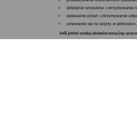
składanie wniosków i otrzymywanie n
zadawanie pytań i otrzymywanie odpo
umawianie się na wizyty w jednostce
Jeśli jesteś osobą ubezpieczoną (np. pra
możesz sprawdzić swoje dane zapisan
masz dostęp do informacji o stanie k
masz dostęp do informacji o wystawio
Jeśli jesteś płatnikiem składek (np. przeds
możesz skorzystać z aplikacji ePłatnik
ubezpieczeń, wypełnisz i przekażesz
ZUS,
możesz złożyć wniosek o wydanie zaśw
masz dostęp do zwolnień lekarskich 
Jeśli jesteś świadczeniobiorcą
masz dostęp m.in. do formularza PIT 
do formularza PIT 40A, czyli roczneg