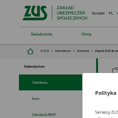
Kontakt
Świadczenia
Firmy
O ZUS
Kalendarium
Szkolenia
Zaproś ZUS do sie
Kalendarium
Szkolenia
Polityka
Z
Inne
s
Serwisy ZUS
Szkolenia BHP