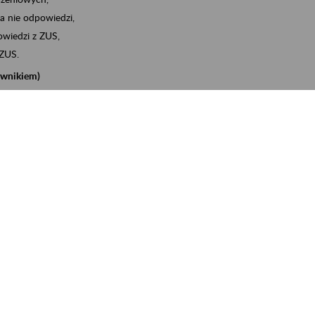
a nie odpowiedzi,
wiedzi z ZUS,
 ZUS.
cownikiem)
e na koncie w ZUS,
onta ubezpieczonego,
nych zwolnieniach lekarskich - e-ZLA
iębiorcą)
, za pomocą której m.in. zgłosisz pracownika do
 dokumenty rozliczeniowe z wykorzystaniem danych z bazy
iadczenia o niezaleganiu i odebrać go na eZUS,
swoich pracowników - e-ZLA
11A, czyli informacji o dochodach uzyskanych od ZUS lub
o obliczenia podatku przez ZUS,