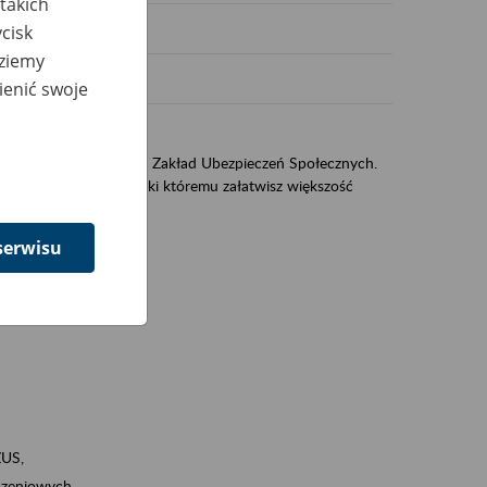
takich
cisk
dziemy
ienić swoje
US
sług świadczonych przez Zakład Ubezpieczeń Społecznych.
jest portal eZUS, dzięki któremu załatwisz większość
serwisu
ZUS,
zeniowych,