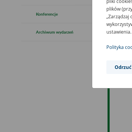
pliki cooki
Ro
plików (prz
Konferencje
„Zarządzaj 
Es
wykorzystyw
ustawienia.
Archiwum wydarzeń
Ev
Polityka co
Odrzuć