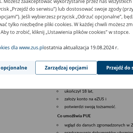
es. Możesz zaakceptować wykorzystanie przez nas wszystkich 
dzaj wydarzenia
Szkolenia
ycisk „Przejdź do serwisu”) lub dostosować swoje zgody (przy
opcjami”). Jeśli wybierzesz przycisk „Odrzuć opcjonalne”, bę
sential area
obsługa klientów
ać tylko niezbędne pliki cookies. W każdej chwili możesz zm
 Aby to zrobić, kliknij „Ustawienia plików cookies” w stopce.
ent description
Platforma Usług Elektronicznych ZUS eZ
to narzędzie, które ułatwia dostęp do u
okies dla www.zus.pl
ostatnia aktualizacja 19.08.2024 r.
Jednym z jego najważniejszych elementów 
spraw przez Internet.
 opcjonalne
Zarządzaj opcjami
Przejdź do 
Kto może skorzystać z eZUS
Każdy klient, który:
ukończył 18 lat,
założy konto na eZUS i
potwierdzi swoją tożsamość.
Co umożliwia PUE
wgląd do danych zgromadzonych w 
przekazywanie dokumentów ubezpiec