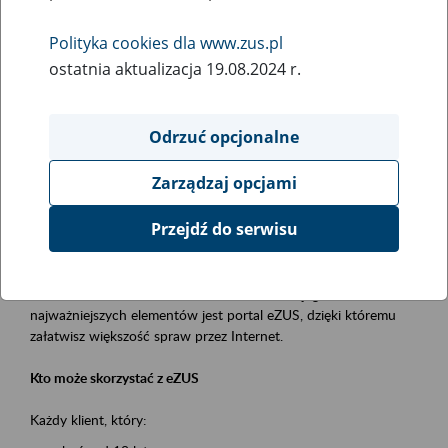
Polityka cookies dla www.zus.pl
Rodzaj wydarzenia
ostatnia aktualizacja 19.08.2024 r.
Szkolenia
Essential area
Odrzuć opcjonalne
obsługa klientów
Zarządzaj opcjami
Event description
Przejdź do serwisu
Platforma Usług Elektronicznych ZUS eZUS
to narzędzie, które ułatwia dostęp do usług świadczonych przez
Zakład Ubezpieczeń Społecznych. Jednym z jego
najważniejszych elementów jest portal eZUS, dzięki któremu
załatwisz większość spraw przez Internet.
Kto może skorzystać z eZUS
Każdy klient, który: