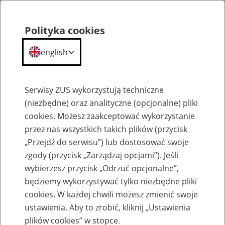
Polityka cookies
english
Menu
Search
Serwisy ZUS wykorzystują techniczne
(niezbędne) oraz analityczne (opcjonalne) pliki
cookies. Możesz zaakceptować wykorzystanie
Szkolenia
przez nas wszystkich takich plików (przycisk
„Przejdź do serwisu”) lub dostosować swoje
zgody (przycisk „Zarządzaj opcjami”). Jeśli
wybierzesz przycisk „Odrzuć opcjonalne”,
będziemy wykorzystywać tylko niezbędne pliki
cookies. W każdej chwili możesz zmienić swoje
Zaproś ZUS do siebie - zakładanie profili
ustawienia. Aby to zrobić, kliknij „Ustawienia
eZUS w siedzibie Twojej firmy
plików cookies” w stopce.