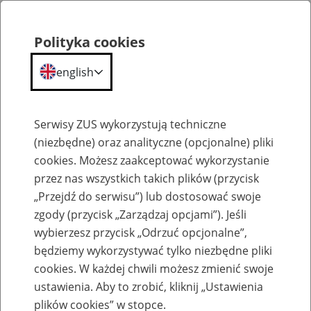
Polityka cookies
english
Menu
Search
Serwisy ZUS wykorzystują techniczne
(niezbędne) oraz analityczne (opcjonalne) pliki
cookies. Możesz zaakceptować wykorzystanie
Szkolenia
przez nas wszystkich takich plików (przycisk
„Przejdź do serwisu”) lub dostosować swoje
zgody (przycisk „Zarządzaj opcjami”). Jeśli
wybierzesz przycisk „Odrzuć opcjonalne”,
będziemy wykorzystywać tylko niezbędne pliki
cookies. W każdej chwili możesz zmienić swoje
Zaproś ZUS do siebie - zakładanie profili
ustawienia. Aby to zrobić, kliknij „Ustawienia
eZUS w siedzibie Twojej firmy
plików cookies” w stopce.