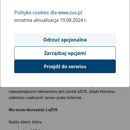
Polityka cookies dla www.zus.pl
Rodzaj wydarzenia
ostatnia aktualizacja 19.08.2024 r.
Szkolenia
Essential area
Odrzuć opcjonalne
obsługa klientów
Zarządzaj opcjami
Event description
Przejdź do serwisu
Platforma Usług Elektronicznych ZUS eZUS
to narzędzie, które ułatwia dostęp do usług świadczonych przez
Zakład Ubezpieczeń Społecznych. Jednym z jego
najważniejszych elementów jest portal eZUS, dzięki któremu
załatwisz większość spraw przez Internet.
Kto może skorzystać z eZUS
Każdy klient, który: