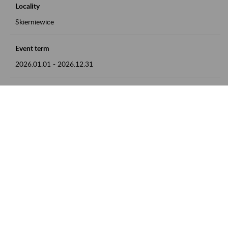
Locality
Skierniewice
Event term
2026.01.01
-
2026.12.31
Contact
numer telefonu: 46 813 23 81 lub adres e-mail:
grazyna.libera@zus.pl
Zobacz także
Zaproś ZUS do siebie: Aktywni 50+