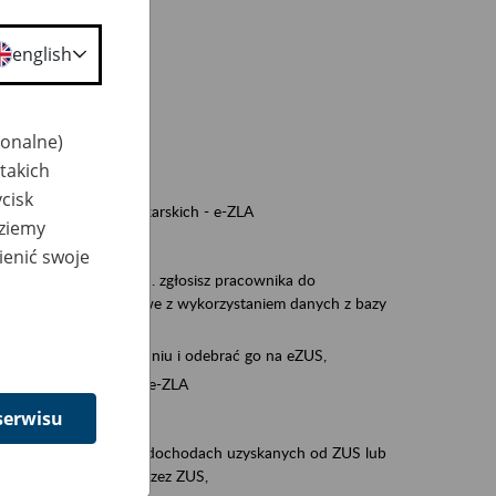
a nie odpowiedzi,
english
wiedzi z ZUS,
 ZUS.
cownikiem)
jonalne)
e na koncie w ZUS,
takich
onta ubezpieczonego,
cisk
nych zwolnieniach lekarskich - e-ZLA
dziemy
iębiorcą)
ienić swoje
, za pomocą której m.in. zgłosisz pracownika do
 dokumenty rozliczeniowe z wykorzystaniem danych z bazy
iadczenia o niezaleganiu i odebrać go na eZUS,
swoich pracowników - e-ZLA
serwisu
11A, czyli informacji o dochodach uzyskanych od ZUS lub
o obliczenia podatku przez ZUS,