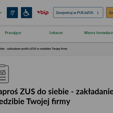
Zarejestruj w
PUE/eZUS
Za
Pracujący
Lekarze
Wzory formularz
bie - zakładanie profili eZUS w siedzibie Twojej firmy
aproś ZUS do siebie - zakładanie
iedzibie Twojej firmy