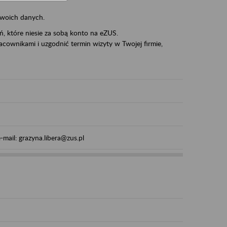
swoich danych.
eń, które niesie za sobą konto na eZUS.
cownikami i uzgodnić termin wizyty w Twojej firmie,
mail: grazyna.libera@zus.pl