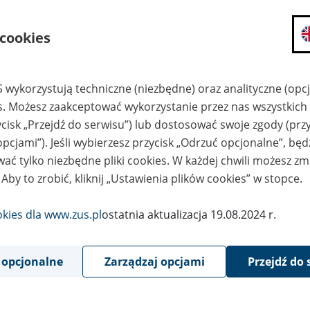
składanie wniosków i otrzymywanie n
 cookies
zadawanie pytań i otrzymywanie odpo
umawianie się na wizyty w jednostce
Jeśli jesteś osobą ubezpieczoną (np. pra
 wykorzystują techniczne (niezbędne) oraz analityczne (opc
możesz sprawdzić swoje dane zapisan
es. Możesz zaakceptować wykorzystanie przez nas wszystkich 
masz dostęp do informacji o stanie k
ycisk „Przejdź do serwisu”) lub dostosować swoje zgody (przy
masz dostęp do informacji o wystawio
opcjami”). Jeśli wybierzesz przycisk „Odrzuć opcjonalne”, bę
Jeśli jesteś płatnikiem składek (np. przeds
ać tylko niezbędne pliki cookies. W każdej chwili możesz zm
możesz skorzystać z aplikacji ePłatnik
 Aby to zrobić, kliknij „Ustawienia plików cookies” w stopce.
ubezpieczeń, wypełnisz i przekażesz
ZUS,
okies dla www.zus.pl
ostatnia aktualizacja 19.08.2024 r.
możesz złożyć wniosek o wydanie zaśw
masz dostęp do zwolnień lekarskich 
 opcjonalne
Zarządzaj opcjami
Przejdź do 
Jeśli jesteś świadczeniobiorcą
masz dostęp m.in. do formularza PIT 
do formularza PIT 40A, czyli roczneg