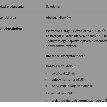
dzaj wydarzenia
Szkolenia
sential area
obsługa klientów
ent description
Platforma Usług Elektronicznych ZUS eZ
to narzędzie, które ułatwia dostęp do u
Jednym z jego najważniejszych elementów 
spraw przez Internet.
Kto może skorzystać z eZUS
Każdy klient, który:
ukończył 18 lat,
założy konto na eZUS i
potwierdzi swoją tożsamość.
Co umożliwia PUE
wgląd do danych zgromadzonych w 
przekazywanie dokumentów ubezpiec