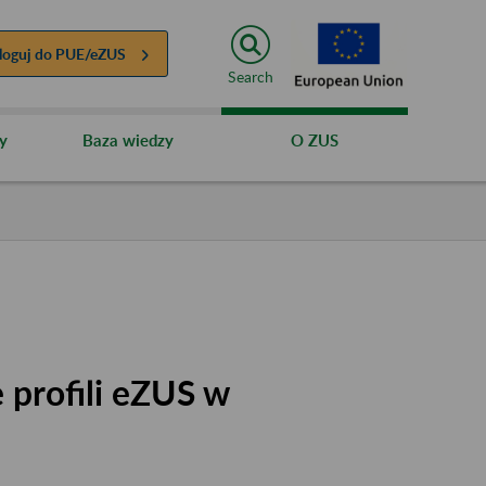
loguj do
PUE/eZUS
Search
y
Baza wiedzy
O ZUS
 profili eZUS w