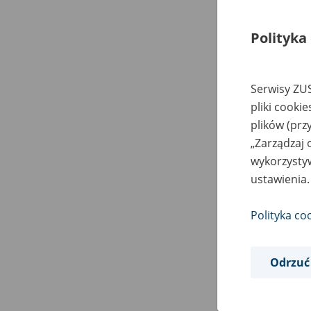
Polityka
Serwisy ZUS
pliki cooki
plików (prz
„Zarządzaj 
wykorzystyw
ustawienia.
Polityka co
Odrzuć