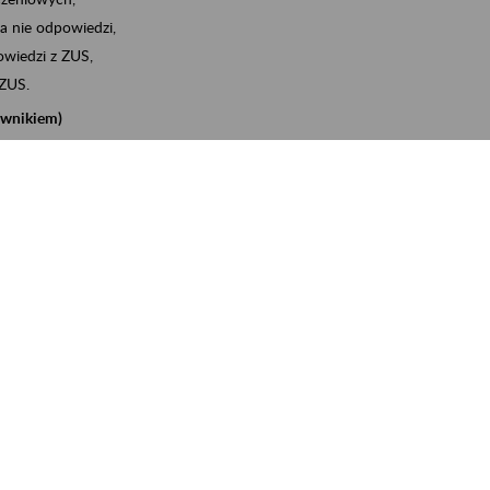
a nie odpowiedzi,
wiedzi z ZUS,
 ZUS.
cownikiem)
e na koncie w ZUS,
onta ubezpieczonego,
nych zwolnieniach lekarskich - e-ZLA
iębiorcą)
, za pomocą której m.in. zgłosisz pracownika do
 dokumenty rozliczeniowe z wykorzystaniem danych z bazy
iadczenia o niezaleganiu i odebrać go na eZUS,
swoich pracowników - e-ZLA
11A, czyli informacji o dochodach uzyskanych od ZUS lub
o obliczenia podatku przez ZUS,