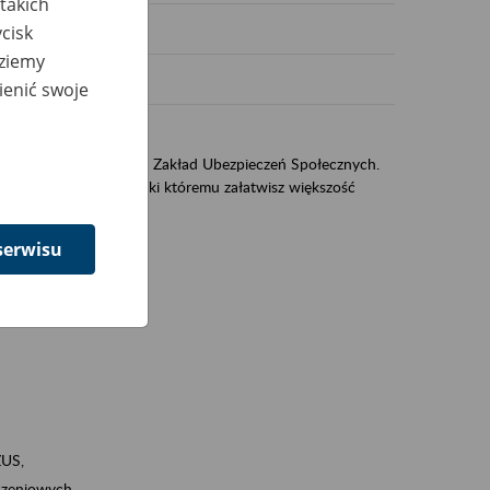
takich
cisk
dziemy
ienić swoje
US
sług świadczonych przez Zakład Ubezpieczeń Społecznych.
jest portal eZUS, dzięki któremu załatwisz większość
serwisu
ZUS,
zeniowych,