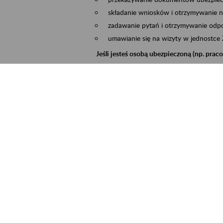
składanie wniosków i otrzymywanie n
zadawanie pytań i otrzymywanie odpo
umawianie się na wizyty w jednostce
Jeśli jesteś osobą ubezpieczoną (np. pra
możesz sprawdzić swoje dane zapisan
masz dostęp do informacji o stanie k
masz dostęp do informacji o wystawio
Jeśli jesteś płatnikiem składek (np. przeds
możesz skorzystać z aplikacji ePłatnik
ubezpieczeń, wypełnisz i przekażesz
ZUS,
możesz złożyć wniosek o wydanie zaśw
masz dostęp do zwolnień lekarskich 
Jeśli jesteś świadczeniobiorcą
masz dostęp m.in. do formularza PIT 
do formularza PIT 40A, czyli roczneg