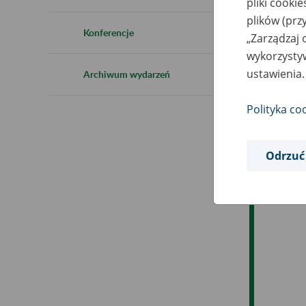
pliki cooki
Ro
plików (prz
Konferencje
„Zarządzaj 
Es
wykorzystyw
ustawienia.
Archiwum wydarzeń
Ev
Polityka co
Odrzuć