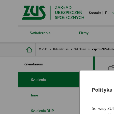
Kontakt
Świadczenia
Firmy
O ZUS
Kalendarium
Szkolenia
Zaproś ZUS do sie
Kalendarium
Szkolenia
Polityka
Z
Inne
s
Serwisy ZUS
Szkolenia BHP