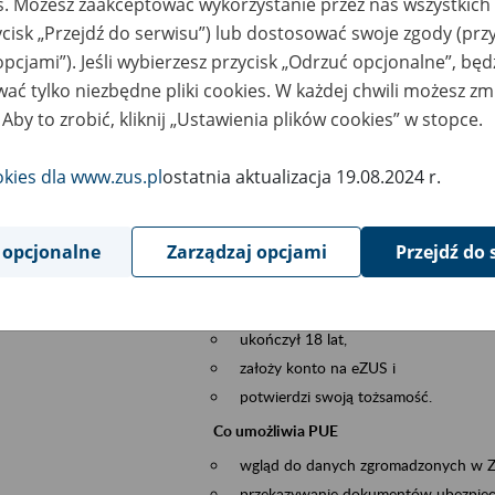
es. Możesz zaakceptować wykorzystanie przez nas wszystkich 
dzaj wydarzenia
Szkolenia
ycisk „Przejdź do serwisu”) lub dostosować swoje zgody (przy
opcjami”). Jeśli wybierzesz przycisk „Odrzuć opcjonalne”, bę
sential area
obsługa klientów
ać tylko niezbędne pliki cookies. W każdej chwili możesz zm
 Aby to zrobić, kliknij „Ustawienia plików cookies” w stopce.
ent description
Platforma Usług Elektronicznych ZUS eZ
to narzędzie, które ułatwia dostęp do u
okies dla www.zus.pl
ostatnia aktualizacja 19.08.2024 r.
Jednym z jego najważniejszych elementów 
spraw przez Internet.
 opcjonalne
Zarządzaj opcjami
Przejdź do 
Kto może skorzystać z eZUS
Każdy klient, który:
ukończył 18 lat,
założy konto na eZUS i
potwierdzi swoją tożsamość.
Co umożliwia PUE
wgląd do danych zgromadzonych w 
przekazywanie dokumentów ubezpiec