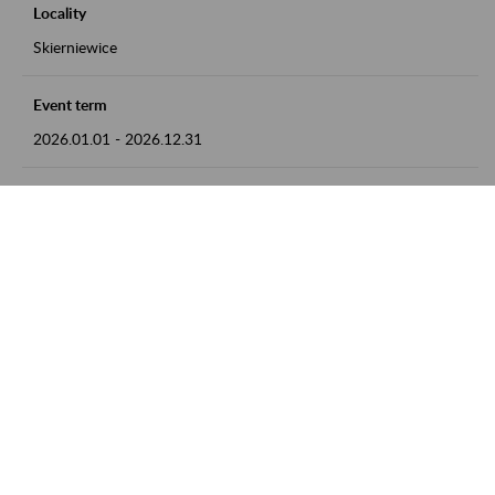
Locality
Skierniewice
Event term
2026.01.01
-
2026.12.31
Contact
numer telefonu: 46 813 23 81 lub adres e-mail:
grazyna.libera@zus.pl
Zobacz także
Zaproś ZUS do siebie: Aktywni 50+