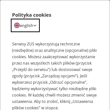
Polityka cookies
english
Menu
Search
Serwisy ZUS wykorzystują techniczne
(niezbędne) oraz analityczne (opcjonalne) pliki
cookies. Możesz zaakceptować wykorzystanie
Szkolenia
przez nas wszystkich takich plików (przycisk
„Przejdź do serwisu”) lub dostosować swoje
zgody (przycisk „Zarządzaj opcjami”). Jeśli
wybierzesz przycisk „Odrzuć opcjonalne”,
będziemy wykorzystywać tylko niezbędne pliki
cookies. W każdej chwili możesz zmienić swoje
Zaproś ZUS do siebie - zakładanie profili
ustawienia. Aby to zrobić, kliknij „Ustawienia
eZUS w siedzibie Twojej firmy
plików cookies” w stopce.