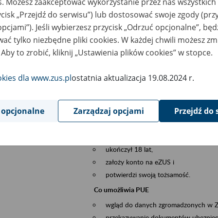
es. Możesz zaakceptować wykorzystanie przez nas wszystkich 
dzaj wydarzenia
Szkolenia
ycisk „Przejdź do serwisu”) lub dostosować swoje zgody (przy
opcjami”). Jeśli wybierzesz przycisk „Odrzuć opcjonalne”, bę
sential area
obsługa klientów
ać tylko niezbędne pliki cookies. W każdej chwili możesz zm
 Aby to zrobić, kliknij „Ustawienia plików cookies” w stopce.
ent description
Platforma Usług Elektronicznych ZUS eZ
to narzędzie, które ułatwia dostęp do u
okies dla www.zus.pl
ostatnia aktualizacja 19.08.2024 r.
Jednym z jego najważniejszych elementów 
spraw przez Internet.
 opcjonalne
Zarządzaj opcjami
Przejdź do 
Kto może skorzystać z eZUS
Każdy klient, który:
ukończył 18 lat,
założy konto na eZUS i
potwierdzi swoją tożsamość.
Co umożliwia PUE
wgląd do danych zgromadzonych w 
przekazywanie dokumentów ubezpiec