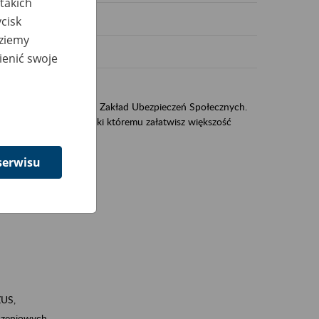
takich
cisk
dziemy
ienić swoje
US
sług świadczonych przez Zakład Ubezpieczeń Społecznych.
jest portal eZUS, dzięki któremu załatwisz większość
serwisu
ZUS,
zeniowych,