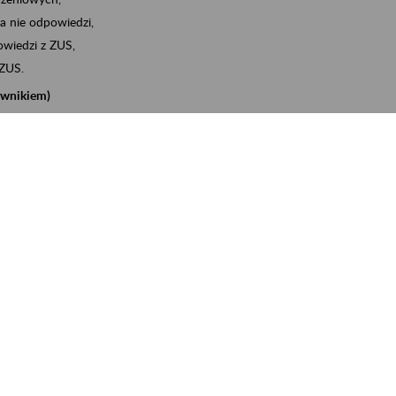
a nie odpowiedzi,
wiedzi z ZUS,
 ZUS.
cownikiem)
e na koncie w ZUS,
onta ubezpieczonego,
nych zwolnieniach lekarskich - e-ZLA
iębiorcą)
, za pomocą której m.in. zgłosisz pracownika do
 dokumenty rozliczeniowe z wykorzystaniem danych z bazy
iadczenia o niezaleganiu i odebrać go na eZUS,
swoich pracowników - e-ZLA
11A, czyli informacji o dochodach uzyskanych od ZUS lub
o obliczenia podatku przez ZUS,