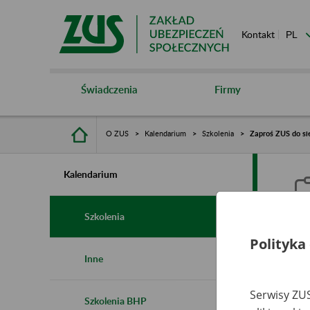
Kontakt
Świadczenia
Firmy
O ZUS
Kalendarium
Szkolenia
Zaproś ZUS do sie
Kalendarium
Szkolenia
Polityka
Z
Inne
s
Serwisy ZUS
Szkolenia BHP