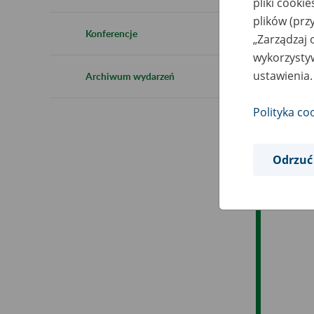
pliki cooki
Ro
plików (prz
Konferencje
„Zarządzaj 
Es
wykorzystyw
ustawienia.
Archiwum wydarzeń
Ev
Polityka co
Odrzuć