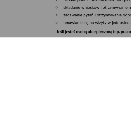
składanie wniosków i otrzymywanie n
zadawanie pytań i otrzymywanie odpo
umawianie się na wizyty w jednostce
Jeśli jesteś osobą ubezpieczoną (np. pra
możesz sprawdzić swoje dane zapisan
masz dostęp do informacji o stanie k
masz dostęp do informacji o wystawio
Jeśli jesteś płatnikiem składek (np. przeds
możesz skorzystać z aplikacji ePłatnik
ubezpieczeń, wypełnisz i przekażesz
ZUS,
możesz złożyć wniosek o wydanie zaśw
masz dostęp do zwolnień lekarskich 
Jeśli jesteś świadczeniobiorcą
masz dostęp m.in. do formularza PIT 
do formularza PIT 40A, czyli roczneg