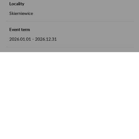
Locality
Skierniewice
Event term
2026.01.01
-
2026.12.31
Contact
numer telefonu: 46 813 23 81 lub adres e-mail:
grazyna.libera@zus.pl
Zobacz także
Zaproś ZUS do siebie: Aktywni 50+