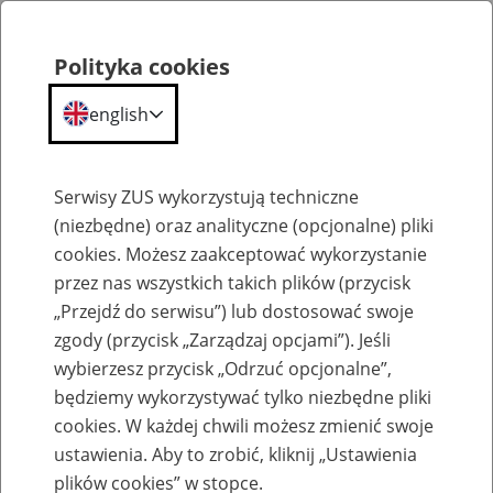
Polityka cookies
english
Menu
Search
Serwisy ZUS wykorzystują techniczne
(niezbędne) oraz analityczne (opcjonalne) pliki
cookies. Możesz zaakceptować wykorzystanie
Szkolenia
przez nas wszystkich takich plików (przycisk
„Przejdź do serwisu”) lub dostosować swoje
zgody (przycisk „Zarządzaj opcjami”). Jeśli
wybierzesz przycisk „Odrzuć opcjonalne”,
będziemy wykorzystywać tylko niezbędne pliki
cookies. W każdej chwili możesz zmienić swoje
Zaproś ZUS do siebie - zakładanie profili
ustawienia. Aby to zrobić, kliknij „Ustawienia
eZUS w siedzibie Twojej firmy
plików cookies” w stopce.