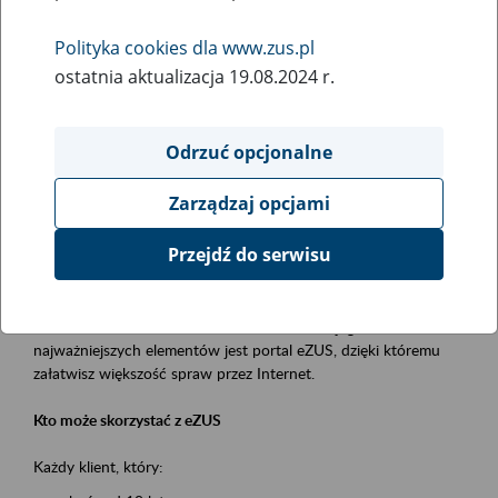
Polityka cookies dla www.zus.pl
Rodzaj wydarzenia
ostatnia aktualizacja 19.08.2024 r.
Szkolenia
Essential area
Odrzuć opcjonalne
obsługa klientów
Zarządzaj opcjami
Event description
Przejdź do serwisu
Platforma Usług Elektronicznych ZUS eZUS
to narzędzie, które ułatwia dostęp do usług świadczonych przez
Zakład Ubezpieczeń Społecznych. Jednym z jego
najważniejszych elementów jest portal eZUS, dzięki któremu
załatwisz większość spraw przez Internet.
Kto może skorzystać z eZUS
Każdy klient, który: