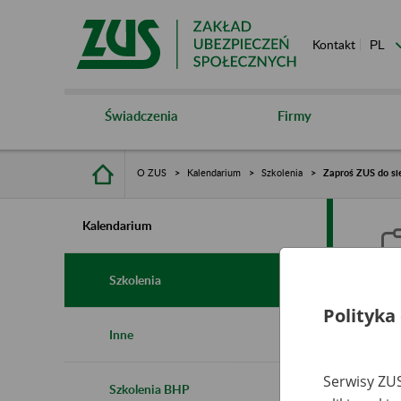
Kontakt
Świadczenia
Firmy
O ZUS
Kalendarium
Szkolenia
Zaproś ZUS do sie
Kalendarium
Szkolenia
Polityka
Z
Inne
s
Serwisy ZUS
Szkolenia BHP