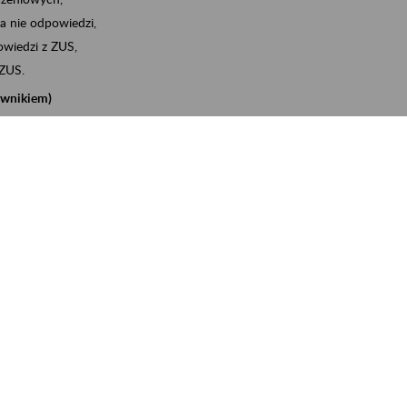
a nie odpowiedzi,
wiedzi z ZUS,
 ZUS.
cownikiem)
e na koncie w ZUS,
onta ubezpieczonego,
nych zwolnieniach lekarskich - e-ZLA
iębiorcą)
, za pomocą której m.in. zgłosisz pracownika do
 dokumenty rozliczeniowe z wykorzystaniem danych z bazy
iadczenia o niezaleganiu i odebrać go na eZUS,
swoich pracowników - e-ZLA
11A, czyli informacji o dochodach uzyskanych od ZUS lub
o obliczenia podatku przez ZUS,