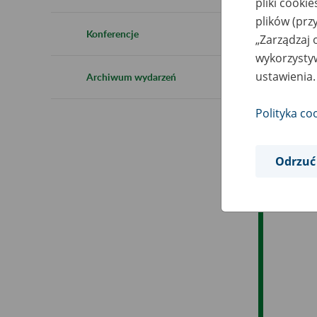
pliki cooki
Ro
plików (prz
Konferencje
„Zarządzaj 
Es
wykorzystyw
ustawienia.
Archiwum wydarzeń
Ev
Polityka co
Odrzuć