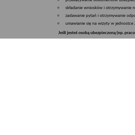
składanie wniosków i otrzymywanie n
zadawanie pytań i otrzymywanie odpo
umawianie się na wizyty w jednostce
Jeśli jesteś osobą ubezpieczoną (np. pra
możesz sprawdzić swoje dane zapisan
masz dostęp do informacji o stanie k
masz dostęp do informacji o wystawio
Jeśli jesteś płatnikiem składek (np. przeds
możesz skorzystać z aplikacji ePłatnik
ubezpieczeń, wypełnisz i przekażesz
ZUS,
możesz złożyć wniosek o wydanie zaśw
masz dostęp do zwolnień lekarskich 
Jeśli jesteś świadczeniobiorcą
masz dostęp m.in. do formularza PIT 
do formularza PIT 40A, czyli roczneg