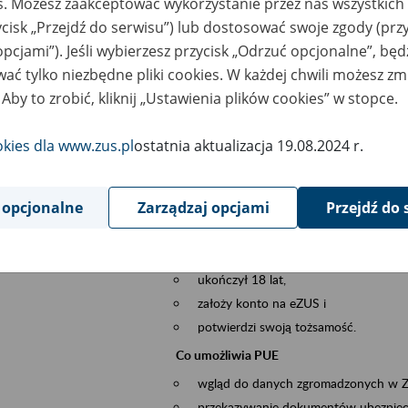
es. Możesz zaakceptować wykorzystanie przez nas wszystkich 
dzaj wydarzenia
Szkolenia
ycisk „Przejdź do serwisu”) lub dostosować swoje zgody (przy
opcjami”). Jeśli wybierzesz przycisk „Odrzuć opcjonalne”, bę
sential area
obsługa klientów
ać tylko niezbędne pliki cookies. W każdej chwili możesz zm
 Aby to zrobić, kliknij „Ustawienia plików cookies” w stopce.
ent description
Platforma Usług Elektronicznych ZUS eZ
to narzędzie, które ułatwia dostęp do u
okies dla www.zus.pl
ostatnia aktualizacja 19.08.2024 r.
Jednym z jego najważniejszych elementów 
spraw przez Internet.
 opcjonalne
Zarządzaj opcjami
Przejdź do 
Kto może skorzystać z eZUS
Każdy klient, który:
ukończył 18 lat,
założy konto na eZUS i
potwierdzi swoją tożsamość.
Co umożliwia PUE
wgląd do danych zgromadzonych w 
przekazywanie dokumentów ubezpiec