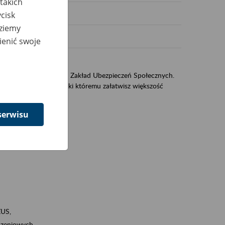
takich
cisk
dziemy
ienić swoje
US
sług świadczonych przez Zakład Ubezpieczeń Społecznych.
jest portal eZUS, dzięki któremu załatwisz większość
serwisu
ZUS,
zeniowych,