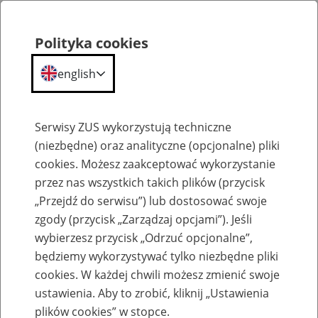
Polityka cookies
english
Menu
Search
Serwisy ZUS wykorzystują techniczne
(niezbędne) oraz analityczne (opcjonalne) pliki
Przepraszamy,
cookies. Możesz zaakceptować wykorzystanie
podana strona nie została znaleziona.
przez nas wszystkich takich plików (przycisk
„Przejdź do serwisu”) lub dostosować swoje
Błąd 404
zgody (przycisk „Zarządzaj opcjami”). Jeśli
wybierzesz przycisk „Odrzuć opcjonalne”,
będziemy wykorzystywać tylko niezbędne pliki
cookies. W każdej chwili możesz zmienić swoje
ustawienia. Aby to zrobić, kliknij „Ustawienia
Przejdź do strony głównej
plików cookies” w stopce.