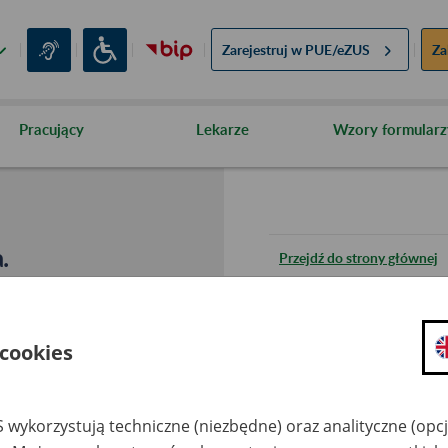
Zarejestruj w
PUE/eZUS
Za
Pracujący
Lekarze
Wzory formularz
.
Przejdź do strony głównej
Wróć do poprzedniej stron
 cookies
Przejdź do mapy serwisu
 wykorzystują techniczne (niezbędne) oraz analityczne (opc