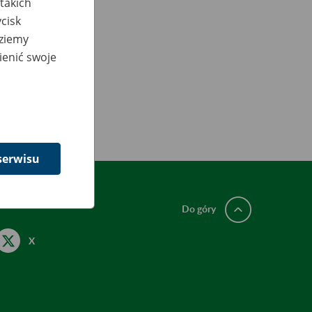
takich
cisk
dziemy
ienić swoje
serwisu
Do góry
X