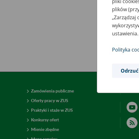
pliki cooki
plików (prz
„Zarządzaj 
wykorzystyw
ustawienia.
Polityka co
Odrzuć
Zamówienia publiczne
Deklar
Oferty pracy w ZUS
Praktyki i staże w ZUS
Konkursy ofert
Mienie zbędne
Mapa serwisu