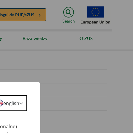
loguj do
PUE/eZUS
Search
y
Baza wiedzy
O ZUS
y
english
jonalne)