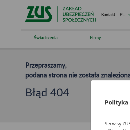
Kontakt
Świadczenia
Firmy
Przepraszamy,
podana strona nie została znaleziona
Błąd 404
Polityka
Serwisy ZUS