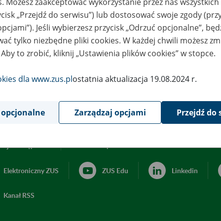
es. Możesz zaakceptować wykorzystanie przez nas wszystkich 
ycisk „Przejdź do serwisu”) lub dostosować swoje zgody (przy
opcjami”). Jeśli wybierzesz przycisk „Odrzuć opcjonalne”, bę
ać tylko niezbędne pliki cookies. W każdej chwili możesz zm
 Aby to zrobić, kliknij „Ustawienia plików cookies” w stopce.
okies dla www.zus.pl
ostatnia aktualizacja 19.08.2024 r.
 opcjonalne
Zarządzaj opcjami
Przejdź do 
acja dostępności
Ustawienia plików cookies
Elektroniczny ZUS
ZUS Edu
Linkedin
Kanał RSS