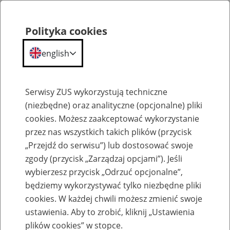
Polityka cookies
english
Menu
Search
Serwisy ZUS wykorzystują techniczne
(niezbędne) oraz analityczne (opcjonalne) pliki
Przepraszamy,
cookies. Możesz zaakceptować wykorzystanie
podana strona nie została znaleziona.
przez nas wszystkich takich plików (przycisk
„Przejdź do serwisu”) lub dostosować swoje
Błąd 404
zgody (przycisk „Zarządzaj opcjami”). Jeśli
wybierzesz przycisk „Odrzuć opcjonalne”,
będziemy wykorzystywać tylko niezbędne pliki
cookies. W każdej chwili możesz zmienić swoje
ustawienia. Aby to zrobić, kliknij „Ustawienia
Przejdź do strony głównej
plików cookies” w stopce.