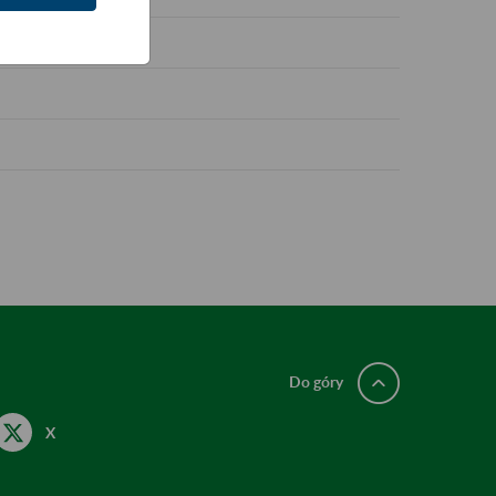
otów
Do góry
X