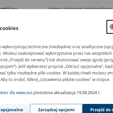
sential area
płatnicy, ubezpieczeni, świadczeniobiorcy
ent description
Zapraszamy pracodawców, instytucje i org
 cookies
ramach eksperci ZUS prowadzą bezpłatne
50. roku życia, systemowi emerytalnemu 
pracy.
 wykorzystują techniczne (niezbędne) oraz analityczne (opc
Podczas spotkania uczestnicy dowiedzą się
- co wpływa na wysokość przyszłej emery
es. Możesz zaakceptować wykorzystanie przez nas wszystkich 
- jak aktywność zawodowa przekłada się
ycisk „Przejdź do serwisu”) lub dostosować swoje zgody (przy
- jakie są zasady łączenia pracy z pobiera
opcjami”). Jeśli wybierzesz przycisk „Odrzuć opcjonalne”, bę
- na czym polegają działania ZUS w zakre
ać tylko niezbędne pliki cookies. W każdej chwili możesz zm
- kto może skorzystać z rehabilitacji leczn
 Aby to zrobić, kliknij „Ustawienia plików cookies” w stopce.
Szkolenia organizujemy w siedzibach firm,
Pile.
Zgłoszenia przyjmujemy pod adresem:
szk
okies dla www.zus.pl
ostatnia aktualizacja 19.08.2024 r.
W temacie wiadomości prosimy wpisać:
„
Czarnków, Wągrowiec lub Złotów).
 opcjonalne
Zarządzaj opcjami
Przejdź do 
W treści wiadomości należy wskazać pro