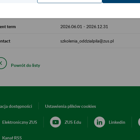
cality
Piła, Chodzież, Czarnków, Wągrowiec, Zł
ent term
2026.06.01
-
2026.12.31
ntact
szkolenia_oddzialpila@zus.pl
Powrót do listy
acja dostępności
Ustawienia plików cookies
Elektroniczny ZUS
ZUS Edu
Linkedin
Kanał RSS