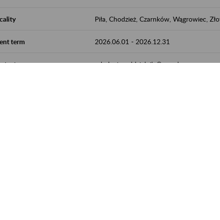
cality
Piła, Chodzież, Czarnków, Wągrowiec, Zł
ent term
2026.06.01
-
2026.12.31
ntact
szkolenia_oddzialpila@zus.pl
Powrót do listy
acja dostępności
Ustawienia plików cookies
Elektroniczny ZUS
ZUS Edu
Linkedin
Kanał RSS