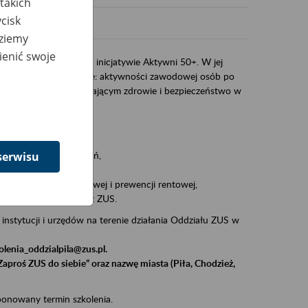
takich
cisk
dziemy
ienić swoje
anizacje do udziału w inicjatywie Aktywni 50+. W jej
 szkolenia poświęcone: aktywności zawodowej osób po
oraz działaniom wspierającym zdrowie i bezpieczeństwo w
 m.in.:
tury,
serwisu
 na wysokość świadczeń,
niem emerytury,
sie prewencji wypadkowej i prewencji rentowej,
iczej realizowanej przez ZUS.
 instytucji i urzędów na terenie działania Oddziału ZUS w
olenia_oddzialpila@zus.pl.
Zaproś ZUS do siebie” oraz nazwę miasta (Piła, Chodzież,
ponowany termin szkolenia.