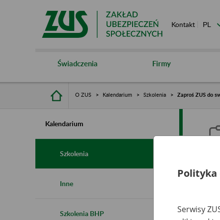
Kontakt
Świadczenia
Firmy
O ZUS
Kalendarium
Szkolenia
Zaproś ZUS do sw
Kalendarium
Szkolenia
Polityka
Z
Inne
Serwisy ZUS
Szkolenia BHP
Ro