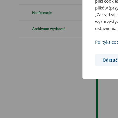
pliki cooki
plików (prz
Es
Konferencje
„Zarządzaj 
wykorzystyw
Ev
ustawienia.
Archiwum wydarzeń
Polityka co
Odrzuć