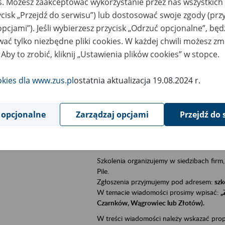
es. Możesz zaakceptować wykorzystanie przez nas wszystkich 
ycisk „Przejdź do serwisu”) lub dostosować swoje zgody (przy
sential area
płatnicy, ubezpieczeni, świadczeniobiorcy
opcjami”). Jeśli wybierzesz przycisk „Odrzuć opcjonalne”, bę
ać tylko niezbędne pliki cookies. W każdej chwili możesz zm
ent description
Zapraszamy pracodawców, instytucje i org
 Aby to zrobić, kliknij „Ustawienia plików cookies” w stopce.
ramach eksperci ZUS prowadzą bezpłatne
50. roku życia, systemowi emerytalnemu 
pracy.
okies dla www.zus.pl
ostatnia aktualizacja 19.08.2024 r.
Podczas spotkania uczestnicy dowiedzą się
- co wpływa na wysokość przyszłej emery
 opcjonalne
Zarządzaj opcjami
Przejdź do 
- jak aktywność zawodowa przekłada się
- jakie są zasady łączenia pracy z pobiera
- na czym polegają działania ZUS w zakre
- kto może skorzystać z rehabilitacji leczn
Szkolenia organizujemy w siedzibach firm,
Pile.
Zgłoszenia przyjmujemy pod adresem:
szk
W temacie wiadomości prosimy wpisać:
„
Czarnków, Wągrowiec lub Złotów).
W treści wiadomości należy wskazać pro