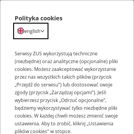
Polityka cookies
english
Menu
Search
Serwisy ZUS wykorzystują techniczne
(niezbędne) oraz analityczne (opcjonalne) pliki
cookies. Możesz zaakceptować wykorzystanie
Szkolenia
przez nas wszystkich takich plików (przycisk
„Przejdź do serwisu”) lub dostosować swoje
zgody (przycisk „Zarządzaj opcjami”). Jeśli
wybierzesz przycisk „Odrzuć opcjonalne”,
będziemy wykorzystywać tylko niezbędne pliki
cookies. W każdej chwili możesz zmienić swoje
Zaproś ZUS do swojej organizacji -
ustawienia. Aby to zrobić, kliknij „Ustawienia
Aktywni 50+
plików cookies” w stopce.