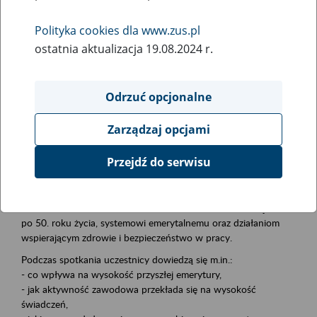
Polityka cookies dla www.zus.pl
Rodzaj wydarzenia
ostatnia aktualizacja 19.08.2024 r.
Szkolenia
Essential area
Odrzuć opcjonalne
płatnicy, ubezpieczeni, świadczeniobiorcy
Zarządzaj opcjami
Event description
Przejdź do serwisu
Zapraszamy pracodawców, instytucje i organizacje do udziału w
inicjatywie Aktywni 50+. W jej ramach eksperci ZUS prowadzą
bezpłatne szkolenia poświęcone: aktywności zawodowej osób
po 50. roku życia, systemowi emerytalnemu oraz działaniom
wspierającym zdrowie i bezpieczeństwo w pracy.
Podczas spotkania uczestnicy dowiedzą się m.in.:
- co wpływa na wysokość przyszłej emerytury,
- jak aktywność zawodowa przekłada się na wysokość
świadczeń,