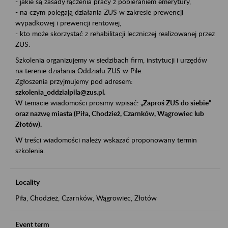
- jakie są zasady łączenia pracy z pobieraniem emerytury,
- na czym polegają działania ZUS w zakresie prewencji
wypadkowej i prewencji rentowej,
- kto może skorzystać z rehabilitacji leczniczej realizowanej przez
ZUS.
Szkolenia organizujemy w siedzibach firm, instytucji i urzędów
na terenie działania Oddziału ZUS w Pile.
Zgłoszenia przyjmujemy pod adresem:
szkolenia_oddzialpila@zus.pl.
W temacie wiadomości prosimy wpisać:
„Zaproś ZUS do siebie”
oraz nazwę miasta (Piła, Chodzież, Czarnków, Wągrowiec lub
Złotów).
W treści wiadomości należy wskazać proponowany termin
szkolenia.
Locality
Piła, Chodzież, Czarnków, Wągrowiec, Złotów
Event term