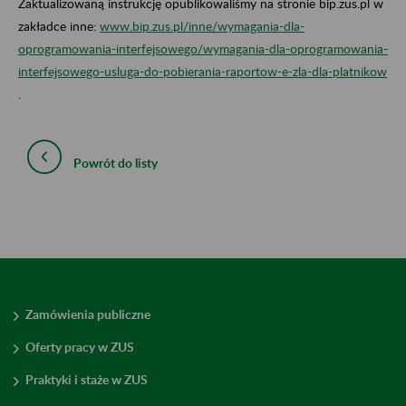
Zaktualizowaną instrukcję opublikowaliśmy na stronie bip.zus.pl w
zakładce inne:
www.bip.zus.pl/inne/wymagania-dla-
oprogramowania-interfejsowego/wymagania-dla-oprogramowania-
interfejsowego-usluga-do-pobierania-raportow-e-zla-dla-platnikow
.
Powrót do listy
Zamówienia publiczne
Oferty pracy w ZUS
Praktyki i staże w ZUS