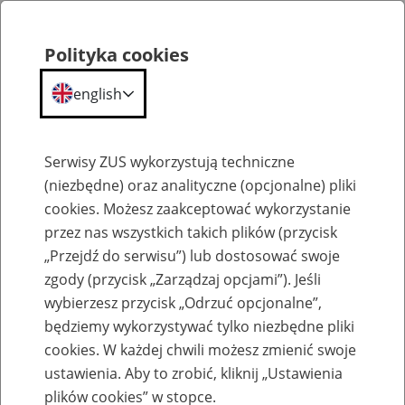
Polityka cookies
english
Menu
Search
Serwisy ZUS wykorzystują techniczne
(niezbędne) oraz analityczne (opcjonalne) pliki
cookies. Możesz zaakceptować wykorzystanie
Komunikaty
przez nas wszystkich takich plików (przycisk
„Przejdź do serwisu”) lub dostosować swoje
zgody (przycisk „Zarządzaj opcjami”). Jeśli
wybierzesz przycisk „Odrzuć opcjonalne”,
będziemy wykorzystywać tylko niezbędne pliki
cookies. W każdej chwili możesz zmienić swoje
Zmiana w schemacie plików z raportami z
ustawienia. Aby to zrobić, kliknij „Ustawienia
e-ZLA – informacja dla producentów
plików cookies” w stopce.