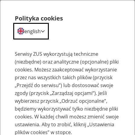
Polityka cookies
english
Menu
Search
Serwisy ZUS wykorzystują techniczne
(niezbędne) oraz analityczne (opcjonalne) pliki
cookies. Możesz zaakceptować wykorzystanie
Aktualności
przez nas wszystkich takich plików (przycisk
„Przejdź do serwisu”) lub dostosować swoje
zgody (przycisk „Zarządzaj opcjami”). Jeśli
wybierzesz przycisk „Odrzuć opcjonalne”,
będziemy wykorzystywać tylko niezbędne pliki
cookies. W każdej chwili możesz zmienić swoje
Konferencja o dostępności dla osób ze
ustawienia. Aby to zrobić, kliknij „Ustawienia
szczególnymi potrzebami
plików cookies” w stopce.