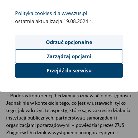
28
May
Polityka cookies dla www.zus.pl
2024
ostatnia aktualizacja 19.08.2024 r.
Odrzuć opcjonalne
28 maja 2024 r. w centrali Zakładu Ubezpieczeń
Społecznych w Warszawie odbyła się konferencja
Zarządzaj opcjami
pt. „Dostępność dziś i jutro”. Eksperci dyskutowali
m.in. o wdrażaniu i monitorowaniu dostępności dla
Przejdź do serwisu
osób ze szczególnymi potrzebami.
– Podczas konferencji będziemy rozmawiać o dostępności.
Jednak nie w kontekście tego, co jest w ustawach, tylko
tego, jak wdrożyć te aspekty, które są w zakresie działania
instytucji publicznych, partnerstwa z samorządami i
organizacjami pozarządowymi – powiedział prezes ZUS
Zbigniew Derdziuk w wystąpieniu inauguracyjnym. –