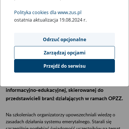
26
February
2026
Polityka cookies dla www.zus.pl
ostatnia aktualizacja 19.08.2024 r.
W Polsce od lat przybywa zarówno pracujących
Odrzuć opcjonalne
emerytów, jak i osób, które nie pobierają
świadczenia i pozostają aktywne zawodowo po
Zarządzaj opcjami
osiągnięciu wieku emerytalnego. Zakład
Ubezpieczeń Społecznych i Ogólnopolskie
Przejdź do serwisu
Porozumienie Związków Zawodowych
podsumowały we czwartek wyniki kampanii
informacyjno-edukacyjnej, skierowanej do
przedstawicieli branż działających w ramach OPZZ.
Na szkoleniach organizatorzy upowszechniali wiedzę o
zasadach działania systemu emerytalnego. Starali się
szczególnie pogłębiać świadomość uczestników na temat