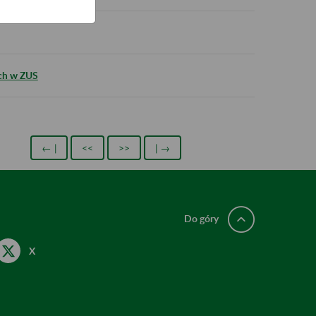
ych w ZUS
← |
<<
>>
| →
Do góry
X