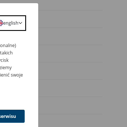
ZUS
english
jonalne)
takich
cisk
dziemy
ienić swoje
serwisu