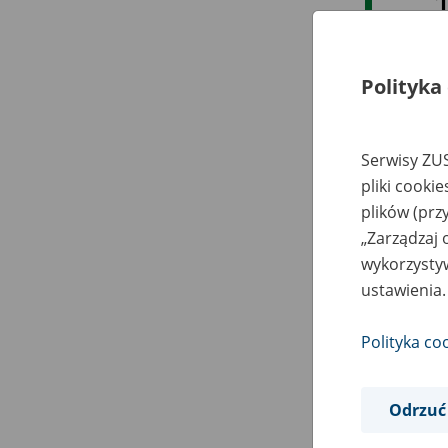
Polityka
Serwisy ZUS
pliki cooki
plików (prz
„Zarządzaj 
wykorzystyw
ustawienia.
Polityka co
Odrzuć