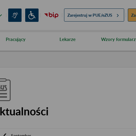
Zarejestruj w
PUE/eZUS
Za
Pracujący
Lekarze
Wzory formularz
ktualności
September