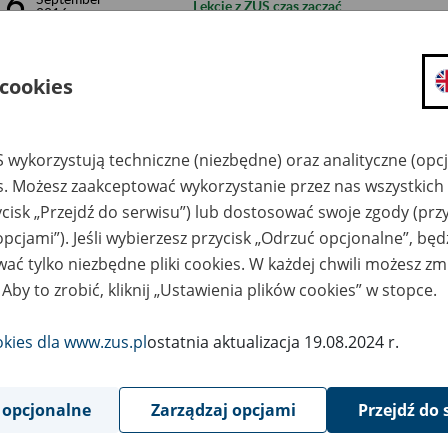
16
Lekcje z ZUS czas zacząć
2016
13
September
Ubankowienie wśród starszych klientów 
2016
 cookies
9
September
Pod egidą ZUS
2016
 wykorzystują techniczne (niezbędne) oraz analityczne (opc
7
September
es. Możesz zaakceptować wykorzystanie przez nas wszystkich 
Łatwiej z e-ZLA
2016
ycisk „Przejdź do serwisu”) lub dostosować swoje zgody (przy
5
opcjami”). Jeśli wybierzesz przycisk „Odrzuć opcjonalne”, bę
September
ZUS z PANem, PAN z ZUSem
2016
ać tylko niezbędne pliki cookies. W każdej chwili możesz zm
 Aby to zrobić, kliknij „Ustawienia plików cookies” w stopce.
31
August
Co dalej z emeryturami?
2016
okies dla www.zus.pl
ostatnia aktualizacja 19.08.2024 r.
25
August
Po godzinach… ZUS
2016
 opcjonalne
Zarządzaj opcjami
Przejdź do 
23
August
Nowy ZUS
2016