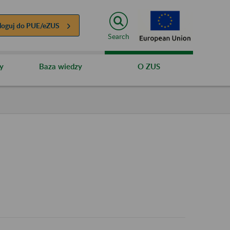
loguj do
PUE/eZUS
Search
y
Baza wiedzy
O ZUS