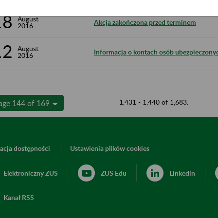
18
August
Akcja zakończona przed terminem
2016
12
August
Informacja o kontach osób ubezpieczon
2016
1,431 - 1,440 of 1,683.
age 144 of 169
acja dostępności
Ustawienia plików cookies
Elektroniczny ZUS
ZUS Edu
Linkedin
Kanał RSS