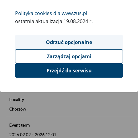
Rodzaj wydarzenia
Polityka cookies dla www.zus.pl
Inne
ostatnia aktualizacja 19.08.2024 r.
Essential area
Okienko Górnicze 2026
Odrzuć opcjonalne
Zarządzaj opcjami
Event description
Okienko Górnicze w ZUS
Przejdź do serwisu
Szczegóły na plakacie
Locality
Chorzów
Event term
2026.02.02
-
2026.12.01