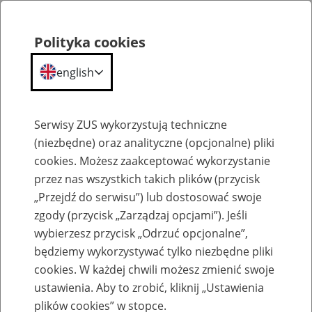
Polityka cookies
english
Menu
Search
Serwisy ZUS wykorzystują techniczne
(niezbędne) oraz analityczne (opcjonalne) pliki
cookies. Możesz zaakceptować wykorzystanie
Szkolenia
przez nas wszystkich takich plików (przycisk
„Przejdź do serwisu”) lub dostosować swoje
zgody (przycisk „Zarządzaj opcjami”). Jeśli
wybierzesz przycisk „Odrzuć opcjonalne”,
będziemy wykorzystywać tylko niezbędne pliki
cookies. W każdej chwili możesz zmienić swoje
Zaproś ZUS do siebie - zakładanie profili
ustawienia. Aby to zrobić, kliknij „Ustawienia
eZUS w siedzibie Twojej firmy
plików cookies” w stopce.