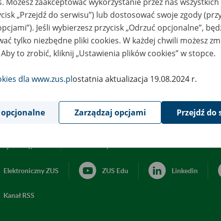
es. Możesz zaakceptować wykorzystanie przez nas wszystkich 
ycisk „Przejdź do serwisu”) lub dostosować swoje zgody (przy
opcjami”). Jeśli wybierzesz przycisk „Odrzuć opcjonalne”, bę
ać tylko niezbędne pliki cookies. W każdej chwili możesz zm
 Aby to zrobić, kliknij „Ustawienia plików cookies” w stopce.
okies dla www.zus.pl
ostatnia aktualizacja 19.08.2024 r.
 opcjonalne
Zarządzaj opcjami
Przejdź do 
acja dostępności
Ustawienia plików cookies
Elektroniczny ZUS
ZUS Edu
Linkedin
Kanał RSS