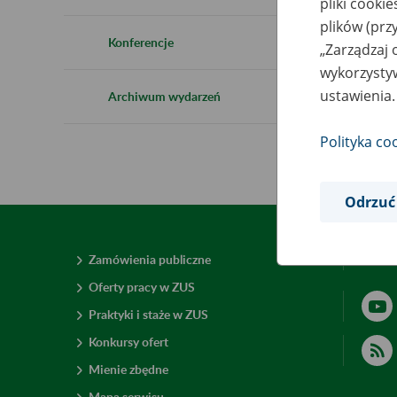
pliki cooki
plików (prz
Konferencje
„Zarządzaj 
wykorzystyw
ustawienia.
Archiwum wydarzeń
Polityka co
Odrzuć
Zamówienia publiczne
Deklar
Oferty pracy w ZUS
Praktyki i staże w ZUS
Konkursy ofert
Mienie zbędne
Mapa serwisu