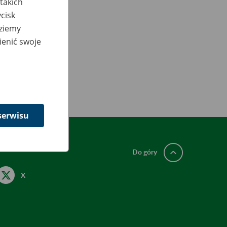
takich
cisk
dziemy
ienić swoje
serwisu
Do góry
X