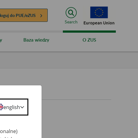
loguj do
PUE/eZUS
Search
y
Baza wiedzy
O ZUS
english
jonalne)