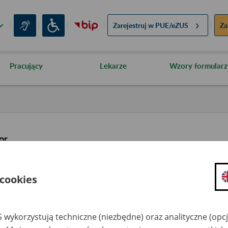
Zarejestruj w
PUE/eZUS
Za
Pracujący
Lekarze
Wzory formularz
or
 cookies
 wykorzystują techniczne (niezbędne) oraz analityczne (opc