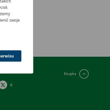
takich
cisk
dziemy
ienić swoje
serwisu
Do góry
X