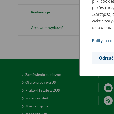
pliki cooki
plików (prz
Konferencje
„Zarządzaj 
wykorzystyw
ustawienia.
Archiwum wydarzeń
Polityka co
Odrzuć
Zamówienia publiczne
Deklar
Oferty pracy w ZUS
Praktyki i staże w ZUS
Konkursy ofert
Mienie zbędne
Mapa serwisu