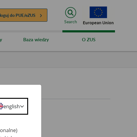
loguj do
PUE/eZUS
Search
y
Baza wiedzy
O ZUS
english
jonalne)