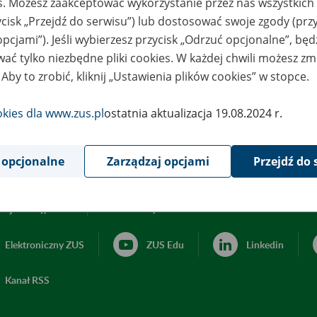
es. Możesz zaakceptować wykorzystanie przez nas wszystkich 
ycisk „Przejdź do serwisu”) lub dostosować swoje zgody (przy
opcjami”). Jeśli wybierzesz przycisk „Odrzuć opcjonalne”, bę
ać tylko niezbędne pliki cookies. W każdej chwili możesz zm
 Aby to zrobić, kliknij „Ustawienia plików cookies” w stopce.
okies dla www.zus.pl
ostatnia aktualizacja 19.08.2024 r.
 opcjonalne
Zarządzaj opcjami
Przejdź do 
acja dostępności
Ustawienia plików cookies
Elektroniczny ZUS
ZUS Edu
Linkedin
Kanał RSS