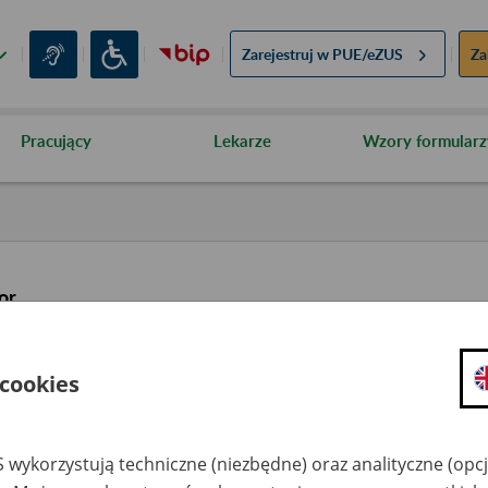
Zarejestruj w
PUE/eZUS
Za
Pracujący
Lekarze
Wzory formularz
or
 cookies
 wykorzystują techniczne (niezbędne) oraz analityczne (opc