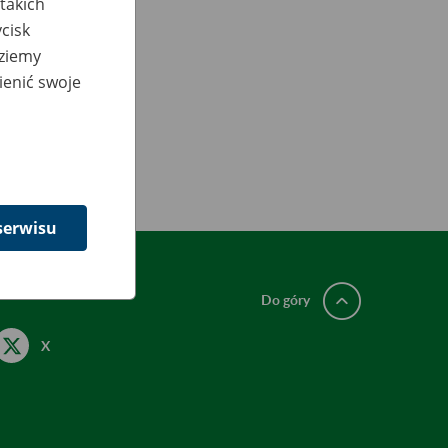
takich
cisk
dziemy
ienić swoje
serwisu
Do góry
X