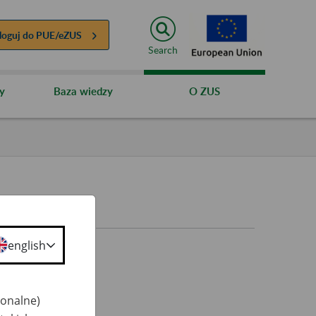
loguj do
PUE/eZUS
Search
y
Baza wiedzy
O ZUS
english
jonalne)