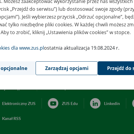
es. Możesz zaakceptować wykorzystanie przez nas wszystkich 
ycisk „Przejdź do serwisu”) lub dostosować swoje zgody (przy
opcjami”). Jeśli wybierzesz przycisk „Odrzuć opcjonalne”, bę
ać tylko niezbędne pliki cookies. W każdej chwili możesz zm
 Aby to zrobić, kliknij „Ustawienia plików cookies” w stopce.
okies dla www.zus.pl
ostatnia aktualizacja 19.08.2024 r.
 opcjonalne
Zarządzaj opcjami
Przejdź do 
acja dostępności
Ustawienia plików cookies
Elektroniczny ZUS
ZUS Edu
Linkedin
Kanał RSS