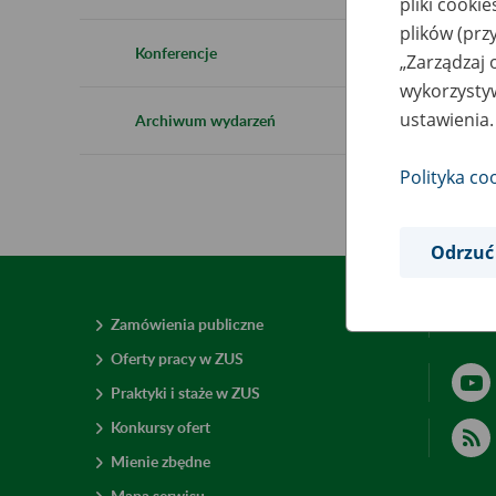
pliki cooki
plików (prz
Konferencje
„Zarządzaj 
wykorzystyw
ustawienia.
Archiwum wydarzeń
Polityka co
Odrzuć
Zamówienia publiczne
Deklar
Oferty pracy w ZUS
Praktyki i staże w ZUS
Konkursy ofert
Mienie zbędne
Mapa serwisu