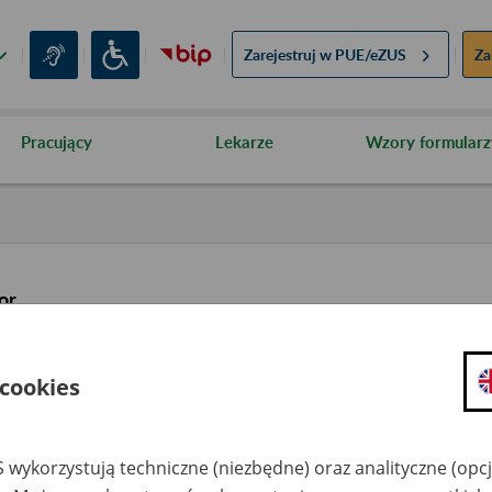
Zarejestruj w
PUE/eZUS
Za
Pracujący
Lekarze
Wzory formularz
or
 cookies
 wykorzystują techniczne (niezbędne) oraz analityczne (opc