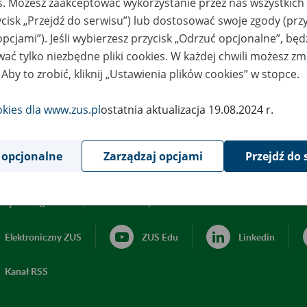
es. Możesz zaakceptować wykorzystanie przez nas wszystkich 
ycisk „Przejdź do serwisu”) lub dostosować swoje zgody (przy
opcjami”). Jeśli wybierzesz przycisk „Odrzuć opcjonalne”, bę
ać tylko niezbędne pliki cookies. W każdej chwili możesz zm
 Aby to zrobić, kliknij „Ustawienia plików cookies” w stopce.
okies dla www.zus.pl
ostatnia aktualizacja 19.08.2024 r.
 opcjonalne
Zarządzaj opcjami
Przejdź do 
acja dostępności
Ustawienia plików cookies
Elektroniczny ZUS
ZUS Edu
Linkedin
Kanał RSS