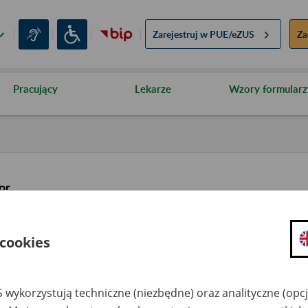
Zarejestruj w
PUE/eZUS
Za
Pracujący
Lekarze
Wzory formularz
or
 cookies
 wykorzystują techniczne (niezbędne) oraz analityczne (opc