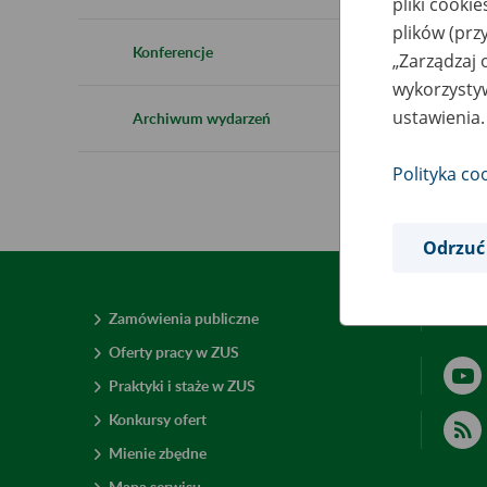
pliki cooki
plików (prz
Konferencje
„Zarządzaj 
wykorzystyw
ustawienia.
Archiwum wydarzeń
Polityka co
Odrzuć
Zamówienia publiczne
Deklar
Oferty pracy w ZUS
Praktyki i staże w ZUS
Konkursy ofert
Mienie zbędne
Mapa serwisu