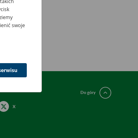
takich
cisk
dziemy
ienić swoje
serwisu
Do góry
X