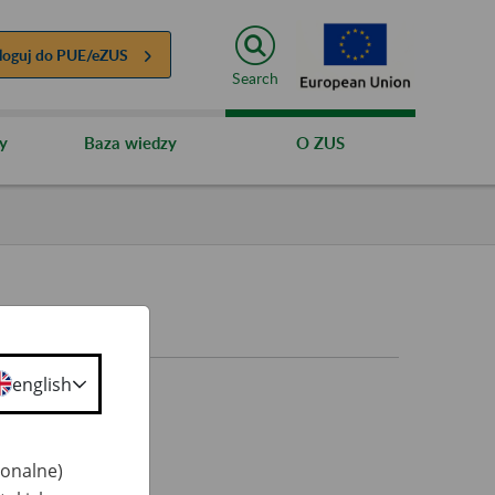
loguj do
PUE/eZUS
Search
y
Baza wiedzy
O ZUS
english
jonalne)