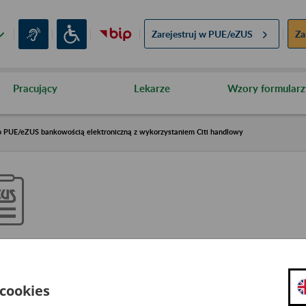
Zarejestruj w
PUE/eZUS
Za
Pracujący
Lekarze
Wzory formularz
o PUE/eZUS bankowością elektroniczną z wykorzystaniem Citi handlowy
yłączenie usługi logowania do
ankowością elektroniczną z wyk
 cookies
andlowy