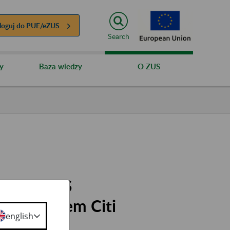
loguj do
PUE/eZUS
Search
y
Baza wiedzy
O ZUS
 PUE/eZUS
orzystaniem Citi
english