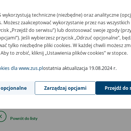
 wykorzystują techniczne (niezbędne) oraz analityczne (opc
1
October
2024
es. Możesz zaakceptować wykorzystanie przez nas wszystkich 
ycisk „Przejdź do serwisu”) lub dostosować swoje zgody (przy
opcjami”). Jeśli wybierzesz przycisk „Odrzuć opcjonalne”, bę
ać tylko niezbędne pliki cookies. W każdej chwili możesz zm
8 listopada 2024 roku zmieniamy sposób logowania do
 Aby to zrobić, kliknij „Ustawienia plików cookies” w stopce.
ibank Online.
okies dla www.zus.pl
ostatnia aktualizacja 19.08.2024 r.
tego dnia, nie będzie dostępne logowanie do PUE/eZUS za pomo
orzystaniem tej usługi.
 opcjonalne
Zarządzaj opcjami
Przejdź do 
owanie do PUE/eZUS pozostałymi metodami nie ulega zmianie.
Powrót do listy