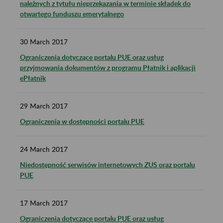
należnych z tytułu nieprzekazania w terminie składek do
otwartego funduszu emerytalnego
30
March
2017
Ograniczenia dotyczące portalu PUE oraz usług
przyjmowania dokumentów z programu Płatnik i aplikacji
ePłatnik
29
March
2017
Ograniczenia w dostępności portalu PUE
24
March
2017
Niedostępność serwisów internetowych ZUS oraz portalu
PUE
17
March
2017
Ograniczenia dotyczące portalu PUE oraz usług