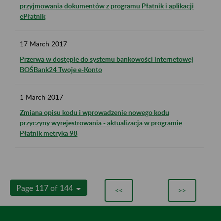
przyjmowania dokumentów z programu Płatnik i aplikacji
ePłatnik
17
March
2017
Przerwa w dostępie do systemu bankowości internetowej
BOŚBank24 Twoje e-Konto
1
March
2017
Zmiana opisu kodu i wprowadzenie nowego kodu
przyczyny wyrejestrowania - aktualizacja w programie
Płatnik metryka 98
Page 117 of 144
<<
>>