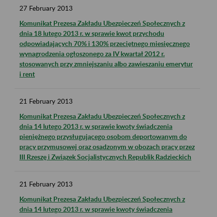
27
February
2013
Komunikat Prezesa Zakładu Ubezpieczeń Społecznych z
dnia 18 lutego 2013 r. w sprawie kwot przychodu
odpowiadających 70% i 130% przeciętnego miesięcznego
wynagrodzenia ogłoszonego za IV kwartał 2012 r.
stosowanych przy zmniejszaniu albo zawieszaniu emerytur
i rent
21
February
2013
Komunikat Prezesa Zakładu Ubezpieczeń Społecznych z
dnia 14 lutego 2013 r. w sprawie kwoty świadczenia
pieniężnego przysługującego osobom deportowanym do
pracy przymusowej oraz osadzonym w obozach pracy przez
III Rzeszę i Związek Socjalistycznych Republik Radzieckich
21
February
2013
Komunikat Prezesa Zakładu Ubezpieczeń Społecznych z
dnia 14 lutego 2013 r. w sprawie kwoty świadczenia