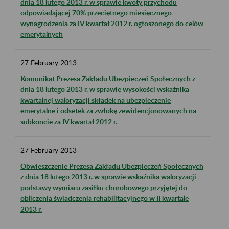
dnia 18 lutego 2013 r. w sprawie kwoty przychodu
odpowiadającej 70% przeciętnego miesięcznego
wynagrodzenia za IV kwartał 2012 r. ogłoszonego do celów
emerytalnych
27
February
2013
Komunikat Prezesa Zakładu Ubezpieczeń Społecznych z
dnia 18 lutego 2013 r. w sprawie wysokości wskaźnika
kwartalnej waloryzacji składek na ubezpieczenie
emerytalne i odsetek za zwłokę zewidencjonowanych na
subkoncie za IV kwartał 2012 r.
27
February
2013
Obwieszczenie Prezesa Zakładu Ubezpieczeń Społecznych
z dnia 18 lutego 2013 r. w sprawie wskaźnika waloryzacji
podstawy wymiaru zasiłku chorobowego przyjętej do
obliczenia świadczenia rehabilitacyjnego w II kwartale
2013 r.