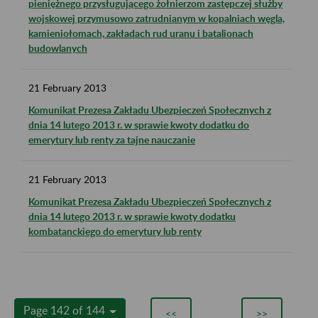
pieniężnego przysługującego żołnierzom zastępczej służby
wojskowej przymusowo zatrudnianym w kopalniach węgla,
kamieniołomach, zakładach rud uranu i batalionach
budowlanych
21
February
2013
Komunikat Prezesa Zakładu Ubezpieczeń Społecznych z
dnia 14 lutego 2013 r. w sprawie kwoty dodatku do
emerytury lub renty za tajne nauczanie
21
February
2013
Komunikat Prezesa Zakładu Ubezpieczeń Społecznych z
dnia 14 lutego 2013 r. w sprawie kwoty dodatku
kombatanckiego do emerytury lub renty
Page 142 of 144
<<
>>